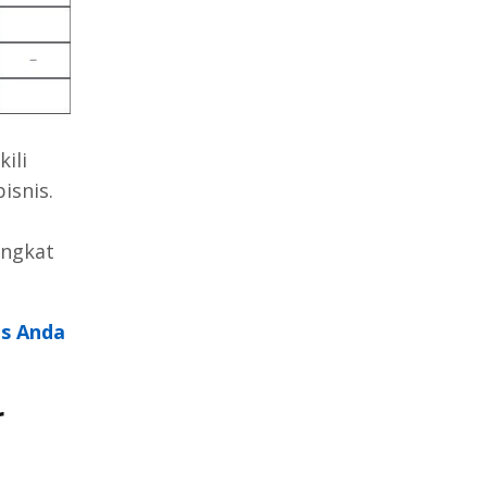
ili
isnis.
ingkat
is Anda
r