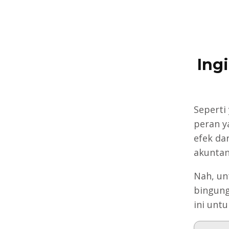
Ing
Seperti
peran y
efek da
akuntan
Nah, un
bingung
ini unt