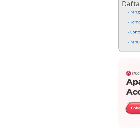
Daftar
Penge
Komp
Cont
Penu