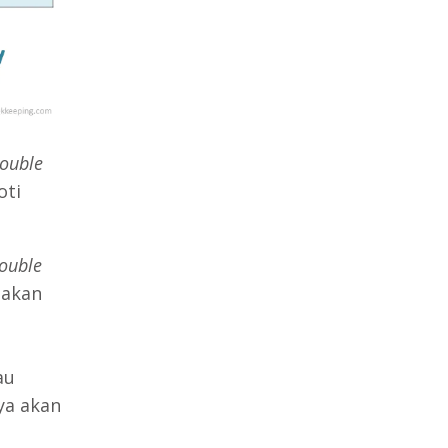
ouble
oti
ouble
 akan
n
au
ya akan