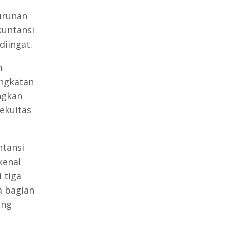
urunan
kuntansi
diingat.
n
ingkatan
ngkan
ekuitas
ntansi
kenal
 tiga
a bagian
ang