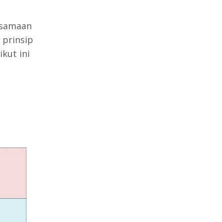
rsamaan
 prinsip
kut ini