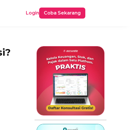
Login
Coba Sekarang
i?