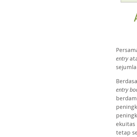
Persama
entry
at
sejumla
Berdas
entry bo
berdamp
peningk
peningk
ekuitas
tetap s