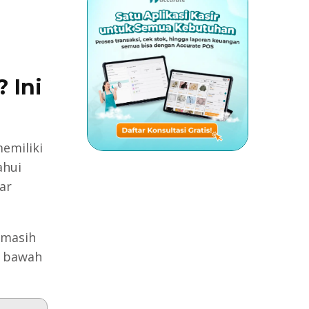
 Ini
emiliki
ahui
ar
 masih
i bawah