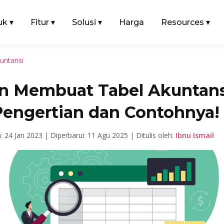
uk
▾
Fitur
▾
Solusi
▾
Harga
Resources
▾
untansi
in Membuat Tabel Akuntans
 Pengertian dan Contohnya!
n: 24 Jan 2023 |
Diperbarui: 11 Agu 2025 |
Ditulis oleh:
Ibnu Ismail