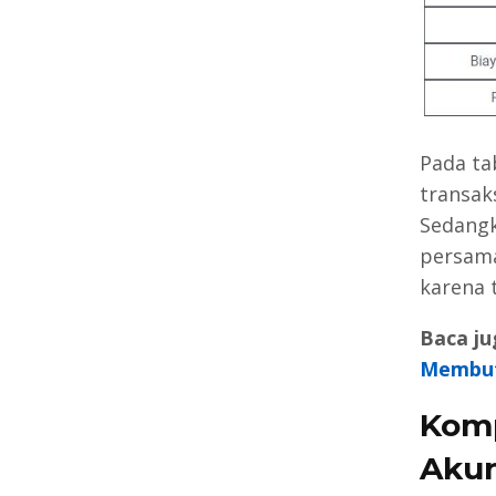
Pada tab
transak
Sedangk
persama
karena t
Baca ju
Membu
Kom
Akun