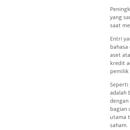
Peningk
yang sa
saat mel
Entri y
bahasa 
aset at
kredit 
pemilik
Seperti
adalah 
dengan 
bagian 
utama t
saham.