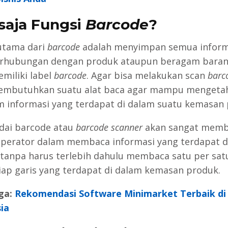
saja Fungsi
Barcode
?
utama dari
barcode
adalah menyimpan semua inform
erhubungan dengan produk ataupun beragam baran
emiliki label
barcode
. Agar bisa melakukan scan
barc
embutuhkan suatu alat baca agar mampu mengeta
 informasi yang terdapat di dalam suatu kemasan 
ndai barcode atau
barcode scanner
akan sangat mem
operator dalam membaca informasi yang terdapat d
tanpa harus terlebih dahulu membaca satu per satu
tiap garis yang terdapat di dalam kemasan produk.
ga:
Rekomendasi Software Minimarket Terbaik di
ia