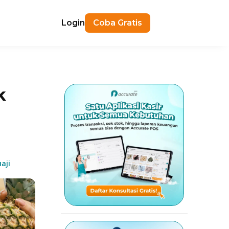
Login
Coba Gratis
k
aji