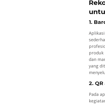
Reko
untu
1. Ba
Aplikasi
sederh
profesi
produk 
dan ma
yang dit
menyelu
2. QR
Pada ap
kegiata