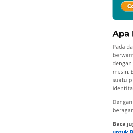
Apa 
Pada da
berwarn
dengan 
mesin.
suatu p
identita
Dengan 
beragam
Baca ju
untuk B