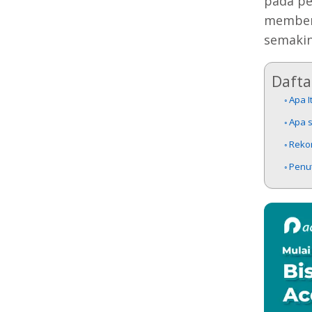
pada pe
memberi
semakin
Daftar
Apa I
Apa s
Rekom
Penu