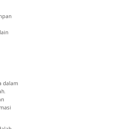
impan
lain
 dalam
h.
an
masi
dalah