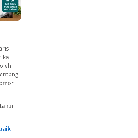
aris
ikal
oleh
tentang
nomor
tahui
baik