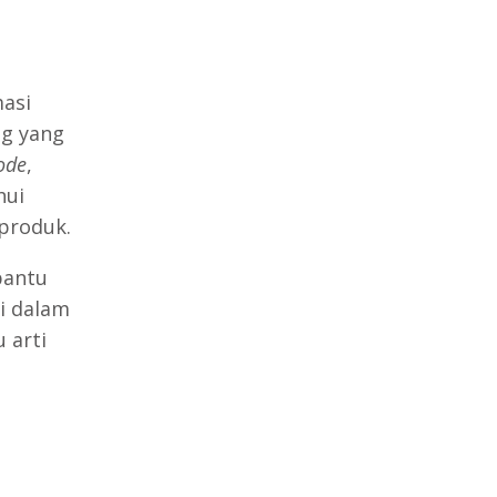
asi
g yang
ode
,
hui
produk.
bantu
i dalam
 arti