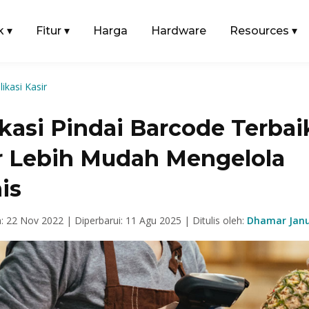
k
▾
Fitur
▾
Harga
Hardware
Resources
▾
likasi Kasir
kasi Pindai Barcode Terbai
r Lebih Mudah Mengelola
is
n: 22 Nov 2022 |
Diperbarui: 11 Agu 2025 |
Ditulis oleh:
Dhamar Janu