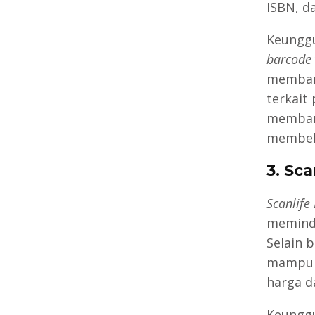
ISBN, d
Keunggu
barcode
memban
terkait
memband
membeli
3. Sc
Scanlife
memind
Selain b
mampu m
harga d
Keunggu