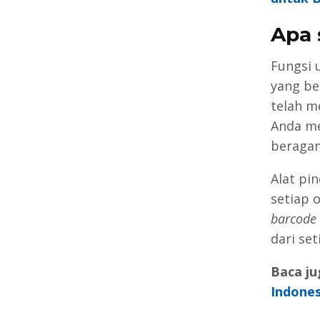
Apa 
Fungsi 
yang b
telah m
Anda m
beragam
Alat pi
setiap 
barcode
dari se
Baca ju
Indones