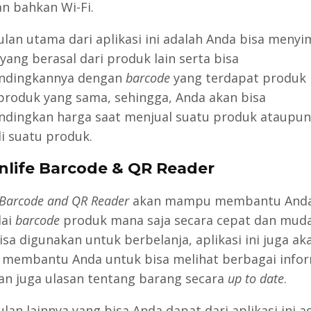
an bahkan Wi-Fi.
lan utama dari aplikasi ini adalah Anda bisa meny
yang berasal dari produk lain serta bisa
dingkannya dengan
barcode
yang terdapat produk 
 produk yang sama, sehingga, Anda akan bisa
ingkan harga saat menjual suatu produk ataupun
 suatu produk.
anlife Barcode & QR Reader
 Barcode and QR Reader
akan mampu membantu Anda
ai
barcode
produk mana saja secara cepat dan muda
isa digunakan untuk berbelanja, aplikasi ini juga ak
embantu Anda untuk bisa melihat berbagai infor
an juga ulasan tentang barang secara
up to date
.
lan lainnya yang bisa Anda dapat dari aplikasi ini a