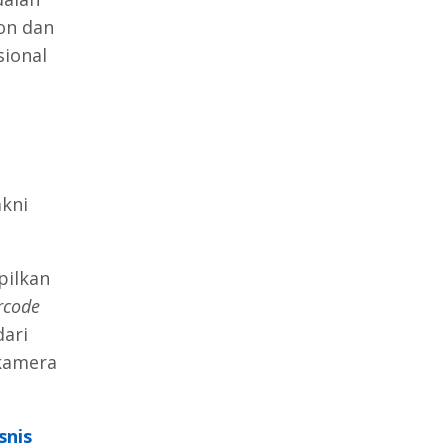
on dan
sional
kni
pilkan
rcode
ari
kamera
snis