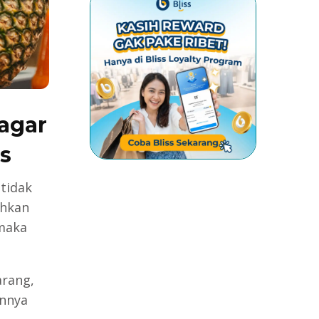
 agar
s
 tidak
ahkan
 maka
rang,
innya