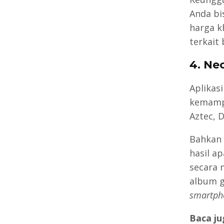
Anda bi
harga k
terkait
4. Ne
Aplikas
kemampu
Aztec, 
Bahkan 
hasil a
secara 
album g
smartph
Baca ju