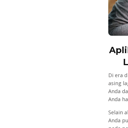
Apli
Di era d
asing l
Anda da
Anda ha
Selain
Anda pu