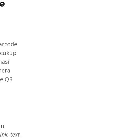
e
barcode
 cukup
asi
mera
e QR
an
link, text,