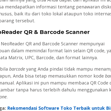
sa mendapatkan informasi tentang penawaran disk
husus, baik itu dari toko lokal ataupun toko interna
 barang tersebut.
oReader QR & Barcode Scanner
i NeoReader QR and Barcode Scanner mempunyai
an dalam memindai format lain selain QR code, ya
Data Matrix, UPC, Barcode, dan format lainnya.
bila
barcode
yang Anda pindai tidak mampu menam
papun, Anda bisa tetap memasukkan nomor kode
ba
manual. Aplikasi ini pun mampu membaca QR Code d
ambar tanpa harus terlebih dahulu menggunakan 
one
.
ga:
Rekomendasi Software Toko Terbaik untuk Bi