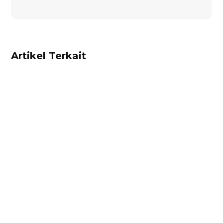
Artikel Terkait
Dhamar Januaji
Surat perjanjian jual beli adalah dokumen