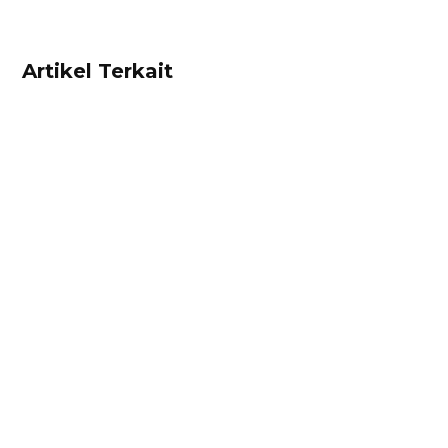
Artikel Terkait
Dhamar Januaji
Surat perjanjian jual beli adalah dokumen
berisikan kesepakatan hukum antara penjual
dan pembeli. Cek contoh surat perjanjian jual