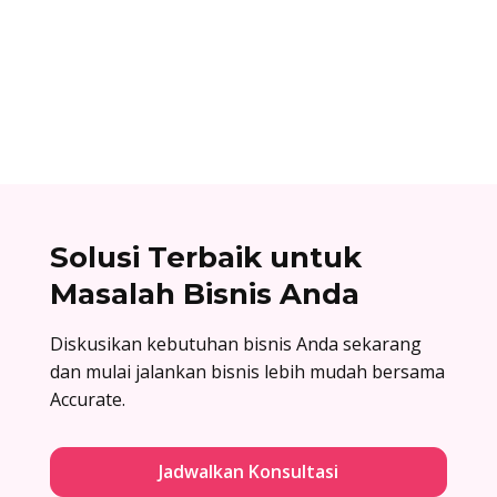
Surat balasan penawaran adalah surat resmi
yang dikirim oleh perusahaan sebagai jawaban
atas surat penawaran. Cek contoh surat balasan
penawaran di sini!
Solusi Terbaik untuk
Masalah Bisnis Anda
Diskusikan kebutuhan bisnis Anda sekarang
dan mulai jalankan bisnis lebih mudah bersama
Accurate.
Jadwalkan Konsultasi