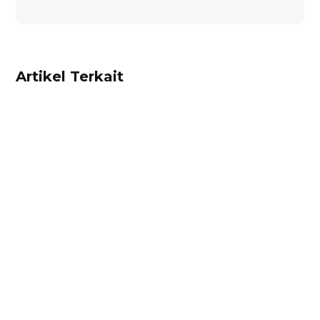
Artikel Terkait
Dhamar Januaji
Surat perjanjian jual beli adalah dokumen
berisikan kesepakatan hukum antara penjual