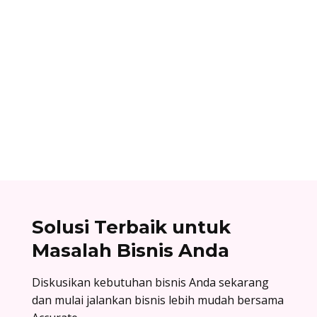
Dhamar Januaji
Surat balasan penawaran adalah surat resmi
yang dikirim oleh perusahaan sebagai jawaban
atas surat penawaran. Cek contoh surat balasan
penawaran di sini!
Solusi Terbaik untuk
Masalah Bisnis Anda
Diskusikan kebutuhan bisnis Anda sekarang
dan mulai jalankan bisnis lebih mudah bersama