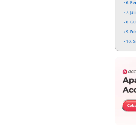
6. Be
7. J
8. G
9. F
10. 