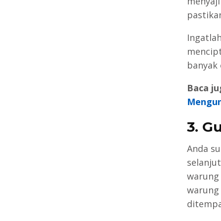
menyaji
pastika
Ingatla
mencipt
banyak 
Baca ju
Mengun
3. G
Anda su
selanju
warung 
warung
ditempa