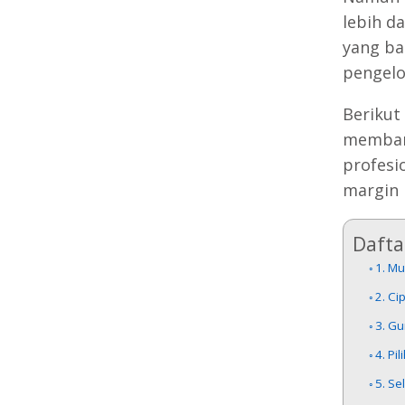
lebih d
yang ba
pengelo
Berikut
membang
profesi
margin 
Daftar
1. M
2. C
3. Gu
4. Pi
5. Se