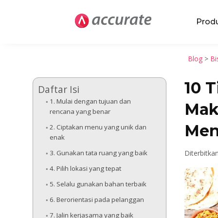
Prod
Blog
>
Bi
10 
Daftar Isi
1. Mulai dengan tujuan dan
Mak
rencana yang benar
Men
2. Ciptakan menu yang unik dan
enak
3. Gunakan tata ruang yang baik
Diterbitka
4. Pilih lokasi yang tepat
5. Selalu gunakan bahan terbaik
6. Berorientasi pada pelanggan
7. Jalin kerjasama yang baik