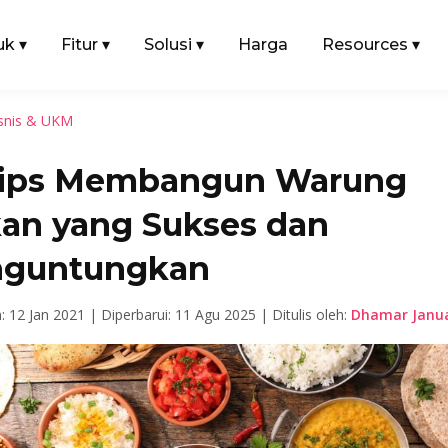
uk
▾
Fitur
▾
Solusi
▾
Harga
Resources
▾
snis & UKM
Tips Membangun Warung
an yang Sukses dan
guntungkan
n: 12 Jan 2021 |
Diperbarui: 11 Agu 2025 |
Ditulis oleh:
Dhamar Janua