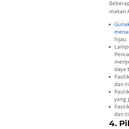
Beberap
makan A
Gunak
mena
hijau.
Lampu
Penca
menye
daya 
Pasti
dan t
Pasti
yang 
Pasti
dan t
4. Pi