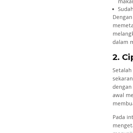
makan
Sudah
Dengan 
memetak
melangk
dalam 
2. C
Setalah
sekara
dengan 
awal me
membuat
Pada in
menget