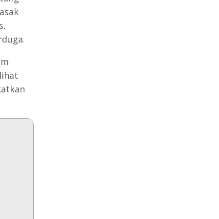
masak
s,
rduga.
um
ihat
katkan