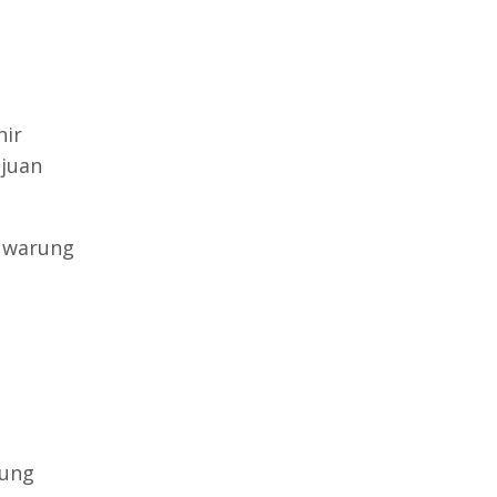
a
ir
juan
s warung
,
rung