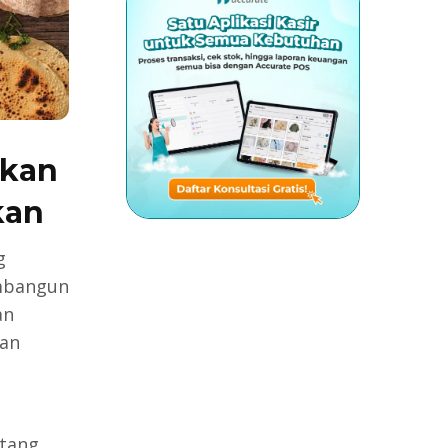
akan
kan
g
mbangun
an
an
tang