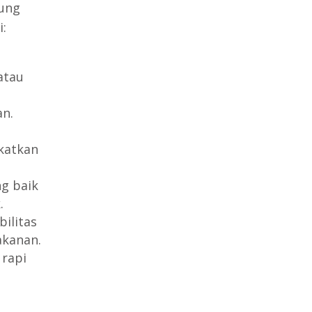
ung
:
atau
an.
katkan
ng baik
.
ilitas
akanan.
 rapi