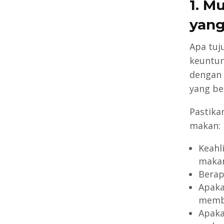
1. M
yang
Apa tu
keuntu
dengan 
yang be
Pastika
makan:
Keahl
makan
Berap
Apaka
memb
Apaka