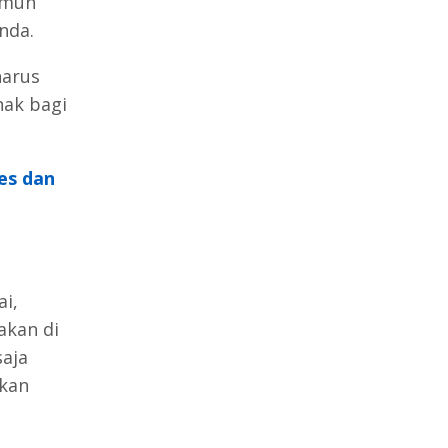
amun
nda.
harus
nak bagi
es dan
i,
akan di
saja
kan