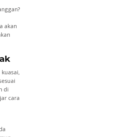
anggan?
a akan
hkan
nak
kuasai,
esuai
 di
jar cara
da