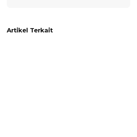
Artikel Terkait
noval aldiana
Inilah cara melakukan optimasi Facebook Ads
melalui Business Manager: strategi struktur