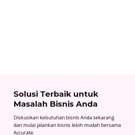
Ibnu Ismail
Nomor referensi bank adalah kode identitas
unik yang dimiliki setiap bank dan digunakan
dalam proses transfer antar bank. Baca list
lengkapnya di sini!
Solusi Terbaik untuk
Masalah Bisnis Anda
Diskusikan kebutuhan bisnis Anda sekarang
dan mulai jalankan bisnis lebih mudah bersama
Accurate.