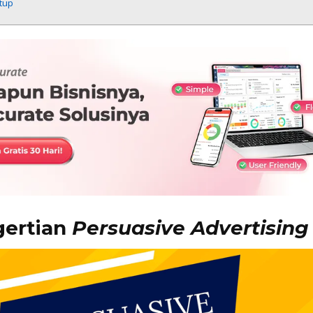
tup
ertian
Persuasive Advertising