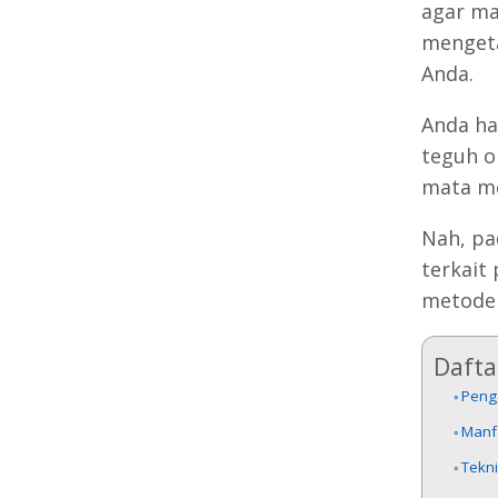
agar ma
mengeta
Anda.
Anda ha
teguh o
mata m
Nah, pa
terkait
metod
Daftar
Penge
Manfa
Tekni