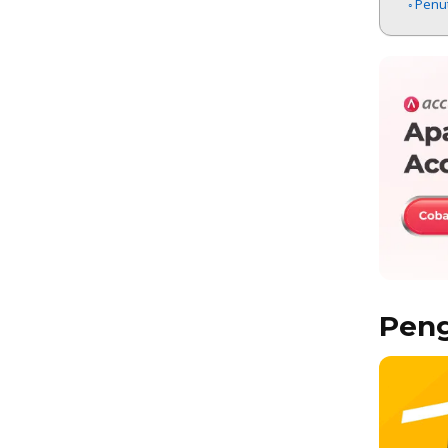
Penu
Peng