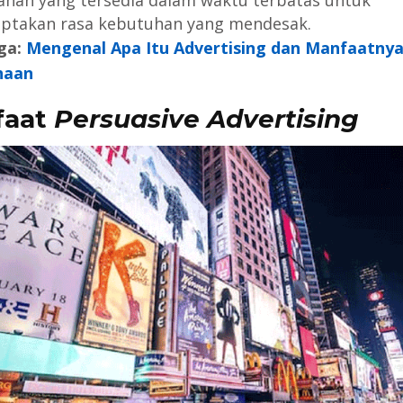
han yang tersedia dalam waktu terbatas untuk
ptakan rasa kebutuhan yang mendesak.
ga:
Mengenal Apa Itu Advertising dan Manfaatnya
haan
faat
Persuasive Advertising