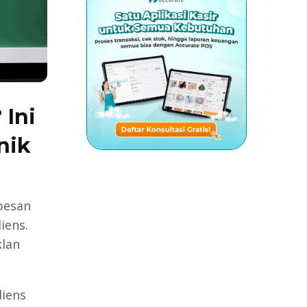
 Ini
nik
a
pesan
iens.
klan
iens