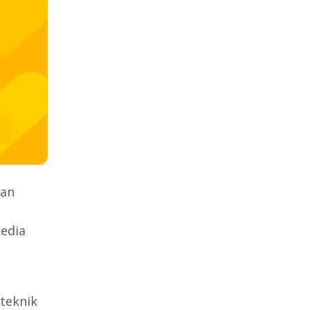
an
edia
u
teknik