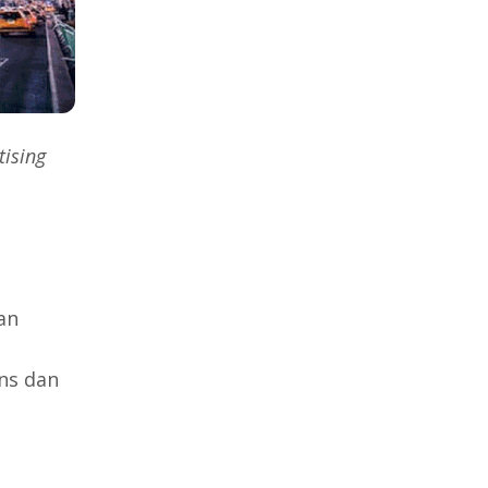
tising
an
ens dan