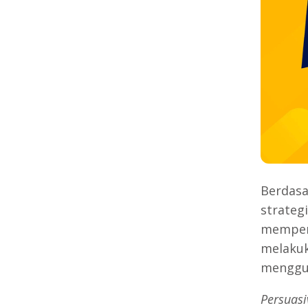
Berdas
strateg
mempeng
melakuk
menggun
Persuasi