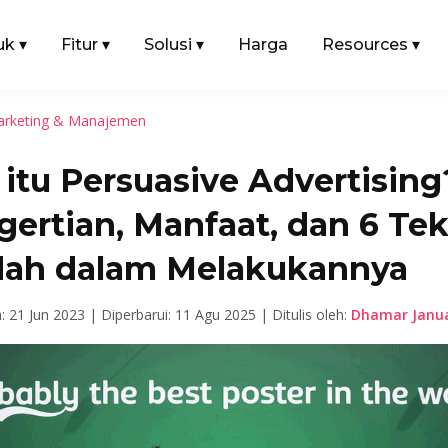
uk
▾
Fitur
▾
Solusi
▾
Harga
Resources
▾
rketing & Manajemen
itu Persuasive Advertising?
ertian, Manfaat, dan 6 Te
ah dalam Melakukannya
n: 21 Jun 2023 |
Diperbarui: 11 Agu 2025 |
Ditulis oleh:
Dhamar Janua