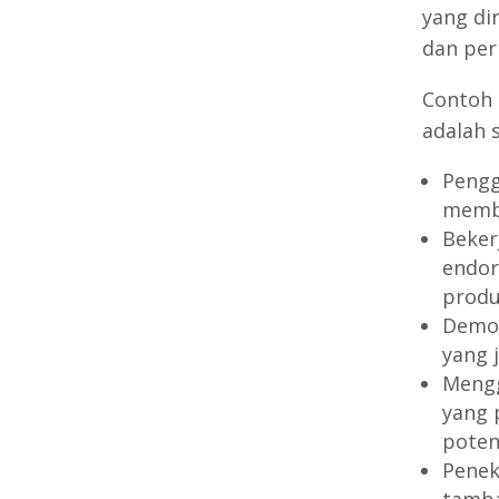
yang di
dan per
Contoh 
adalah 
Pengg
memba
Beker
endor
produ
Demon
yang 
Mengg
yang 
potens
Penek