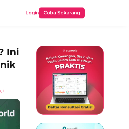
Login
Coba Sekarang
 Ini
knik
ji