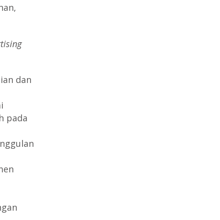
nan,
tising
ian dan
i
h pada
unggulan
men
ngan