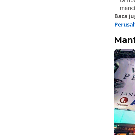
tamba
menci
Baca ju
Perusa
Man