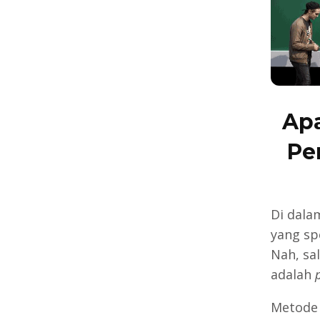
Apa
Pe
Di dala
yang sp
Nah, sa
adalah
Metode 