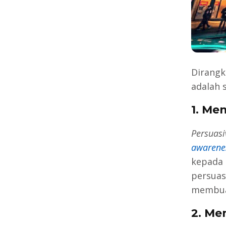
Dirangk
adalah 
1. Me
Persuasi
awarene
kepada 
persuas
membu
2. Me