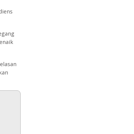
diens
pegang
enaik
elasan
kan