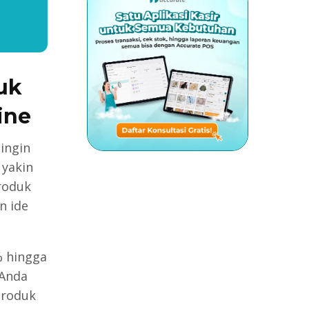
uk
ine
ingin
 yakin
roduk
n ide
 hingga
 Anda
produk