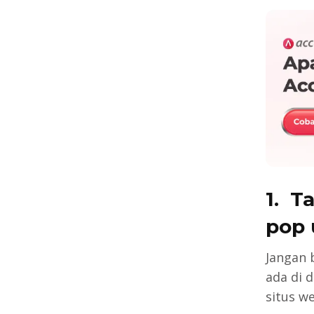
1. T
pop 
Jangan 
ada di 
situs w