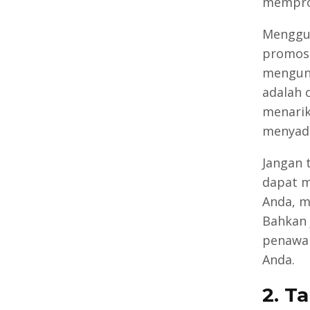
mempro
Menggun
promosi
mengunj
adalah 
menarik
menyada
Jangan 
dapat m
Anda, m
Bahkan 
penawar
Anda.
2. T