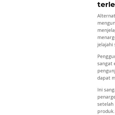
terl
Alterna
mengunj
menjela
menarge
jelajah
Penggun
sangat 
pengunj
dapat 
Ini san
penarge
setelah
produk.