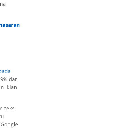
ama
masaran
 pada
59% dari
n iklan
n teks,
cu
 Google