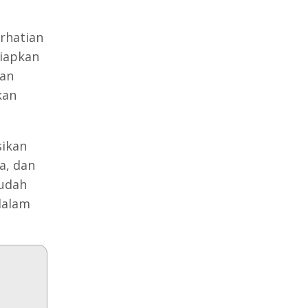
rhatian
yiapkan
kan
kan
ikan
a, dan
udah
dalam