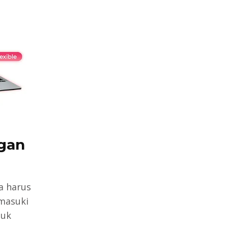
ngan
a harus
emasuki
tuk