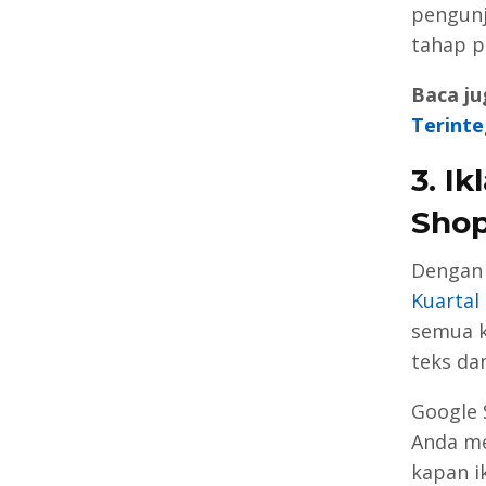
pengunj
tahap p
Baca ju
Terinte
3. I
Sho
Dengan
Kuartal 
semua k
teks da
Google 
Anda me
kapan i