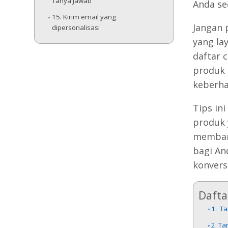
Tanya Jawab
Anda se
15. Kirim email yang
Jangan 
dipersonalisasi
yang la
daftar 
produk 
keberha
Tips in
produk 
memban
bagi An
konvers
Daftar
1. T
2. Ta