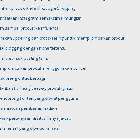
klankan produk Anda di Google Shopping
anfaatkan Instagram semaksimal mungkin
rim sampel produk ke influencer
unakan upselling dan cross-selling untuk mempromosikan produk
lai blogging dengan niche tertentu
rmitra untuk posting tamu
empromosikan produk menggunakan bundel
jak orang untuk berbagi
alankan kontes giveaway produk gratis
Mendorong konten yang dibuat pengguna
Manfaatkan pemberian hadiah
awab pertanyaan di situs Tanya Jawab
irim email yang dipersonalisasi