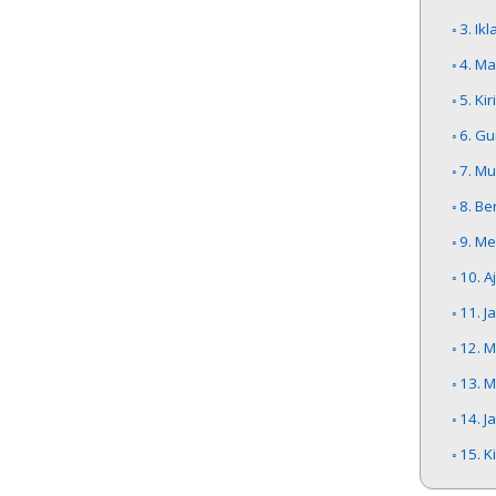
3. I
4. M
5. Ki
6. G
7. Mu
8. Be
9. M
10. A
11. J
12. 
13. 
14. J
15. K