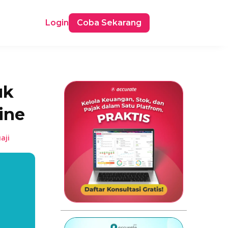
Login
Coba Sekarang
uk
ine
aji