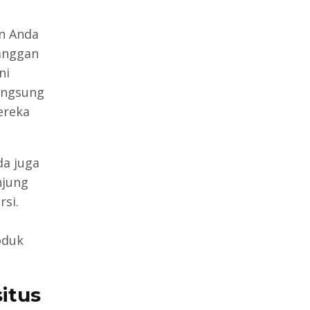
n Anda
langgan
ni
angsung
ereka
da juga
njung
si.
oduk
itus