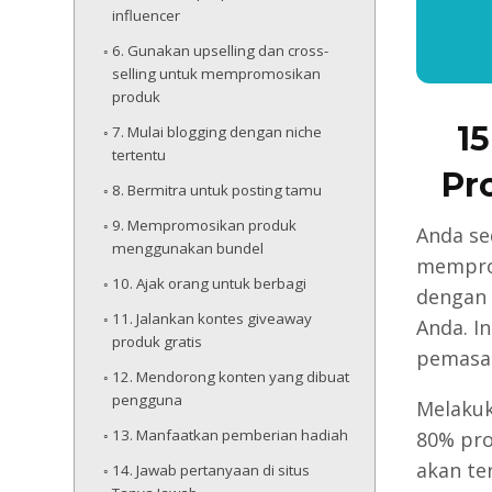
influencer
6. Gunakan upselling dan cross-
selling untuk mempromosikan
produk
1
7. Mulai blogging dengan niche
tertentu
Pr
8. Bermitra untuk posting tamu
9. Mempromosikan produk
Anda se
menggunakan bundel
memprom
10. Ajak orang untuk berbagi
dengan 
11. Jalankan kontes giveaway
Anda. I
produk gratis
pemasar
12. Mendorong konten yang dibuat
pengguna
Melaku
13. Manfaatkan pemberian hadiah
80% pro
akan te
14. Jawab pertanyaan di situs