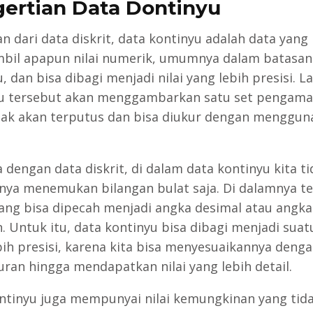
ertian Data Dontinyu
n dari data diskrit, data kontinyu adalah data yang 
il apapun nilai numerik, umumnya dalam batasan
, dan bisa dibagi menjadi nilai yang lebih presisi. La
u tersebut akan menggambarkan satu set pengama
dak akan terputus dan bisa diukur dengan menggun
 dengan data diskrit, di dalam data kontinyu kita ti
nya menemukan bilangan bulat saja. Di dalamnya t
ang bisa dipecah menjadi angka desimal atau angka
. Untuk itu, data kontinyu bisa dibagi menjadi suatu
bih presisi, karena kita bisa menyesuaikannya deng
ran hingga mendapatkan nilai yang lebih detail.
ntinyu juga mempunyai nilai kemungkinan yang tid