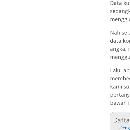
Data ku
sedangk
menggun
Nah sela
data ko
angka, 
menggu
Lalu, a
membeda
kami su
pertanya
bawah in
Daftar
Penge