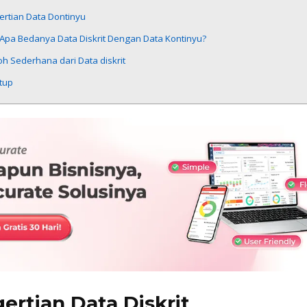
ertian Data Dontinyu
 Apa Bedanya Data Diskrit Dengan Data Kontinyu?
h Sederhana dari Data diskrit
tup
ertian Data Diskrit