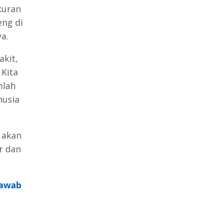
kuran
eng di
a.
kit,
 Kita
mlah
nusia
 akan
r dan
Jawab