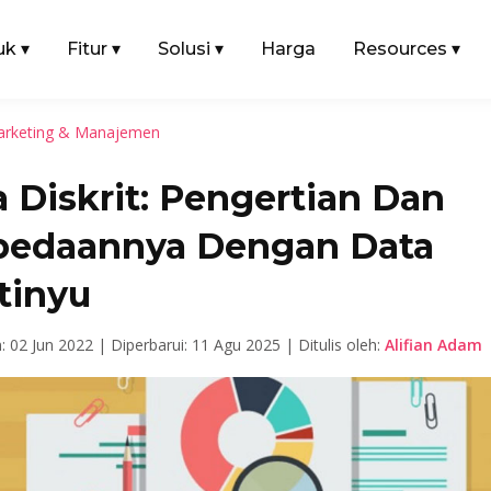
uk
▾
Fitur
▾
Solusi
▾
Harga
Resources
▾
rketing & Manajemen
 Diskrit: Pengertian Dan
bedaannya Dengan Data
tinyu
n: 02 Jun 2022 |
Diperbarui: 11 Agu 2025 |
Ditulis oleh:
Alifian Adam