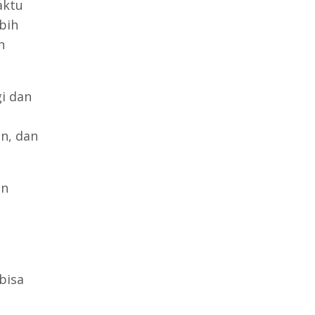
aktu
ebih
n
i dan
n, dan
an
bisa