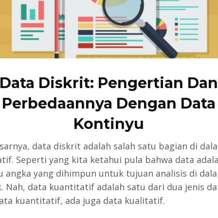
Data Diskrit: Pengertian Da
Perbedaannya Dengan Data
Kontinyu
sarnya, data diskrit adalah salah satu bagian di dal
tif. Seperti yang kita ketahui pula bahwa data adal
u angka yang dihimpun untuk tujuan analisis di dal
k. Nah, data kuantitatif adalah satu dari dua jenis da
ata kuantitatif, ada juga data kualitatif.