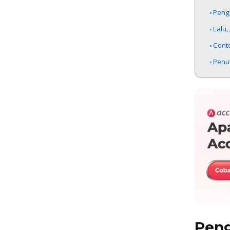
Peng
Lalu,
Conto
Penu
Peng