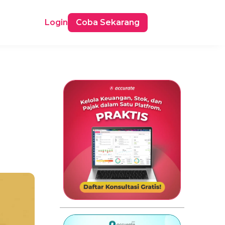
Login
Coba Sekarang