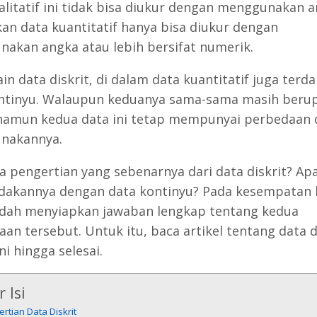
alitatif ini tidak bisa diukur dengan menggunakan a
an data kuantitatif hanya bisa diukur dengan
akan angka atau lebih bersifat numerik.
in data diskrit, di dalam data kuantitatif juga terd
ntinyu. Walaupun keduanya sama-sama masih beru
namun kedua data ini tetap mempunyai perbedaan
nakannya.
pa pengertian yang sebenarnya dari data diskrit? Ap
kannya dengan data kontinyu? Pada kesempatan ka
dah menyiapkan jawaban lengkap tentang kedua
an tersebut. Untuk itu, baca artikel tentang data di
i hingga selesai.
 Isi
rtian Data Diskrit