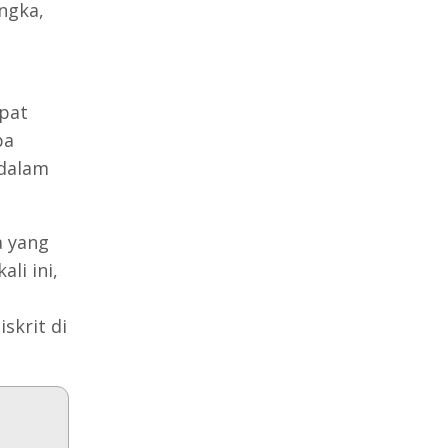
ngka,
apat
pa
 dalam
a yang
li ini,
skrit di