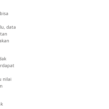
bisa
lu, data
tan
akan
dak
erdapat
 nilai
an
ak