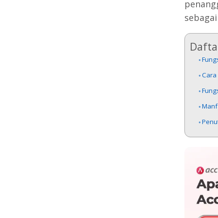
penangg
sebagai
Daftar
Fungs
Cara
Fungs
Manf
Penu