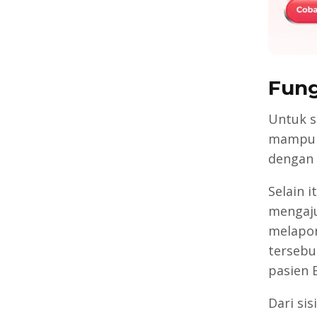
Fun
Untuk se
mampu 
dengan 
Selain i
mengaju
melapor
tersebu
pasien B
Dari si