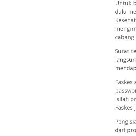
Untuk b
dulu me
Kesehat
mengiri
cabang 
Surat t
langsun
mendapa
Faskes 
passwor
isilah p
Faskes 
Pengisia
dari pr