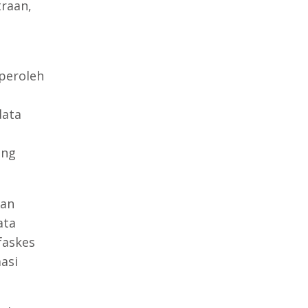
raan,
peroleh
data
ang
kan
ata
faskes
asi