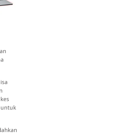
tan
ma
isa
n
skes
 untuk
dahkan