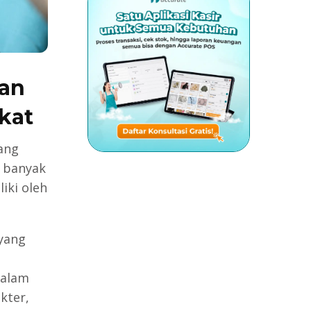
ian
kat
ang
g banyak
iki oleh
 yang
dalam
kter,