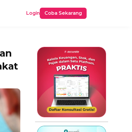
Login
Coba Sekarang
ian
akat