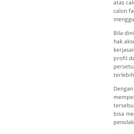
atas ca
calon f
menggu
Bila di
hak aks
kerjasa
profil 
persetu
terlebih
Dengan 
mempero
tersebu
bisa me
penolak