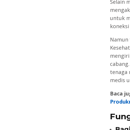
Selain 
mengaks
untuk m
koneksi 
Namun w
Keseha
mengiri
cabang.
tenaga 
medis u
Baca ju
Produk
Fung
Bagi