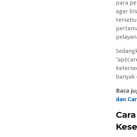
para pe
agar bi
tersebu
pertama
pelayan
Sedangk
“aplica
Keterse
banyak 
Baca ju
dan Ca
Car
Kese