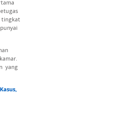
ertama
Petugas
 tingkat
mpunyai
nan
 kamar.
an yang
Kasus,