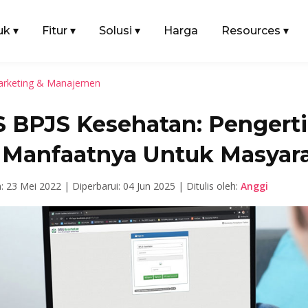
uk
▾
Fitur
▾
Solusi
▾
Harga
Resources
▾
rketing & Manajemen
S BPJS Kesehatan: Pengert
 Manfaatnya Untuk Masyar
n: 23 Mei 2022 |
Diperbarui: 04 Jun 2025 |
Ditulis oleh:
Anggi