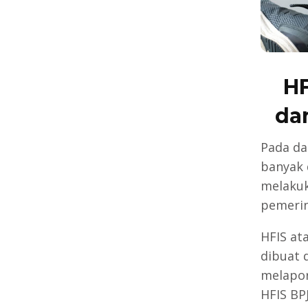
HF
da
Pada da
banyak 
melakuk
pemerin
HFIS at
dibuat 
melapor
HFIS BP