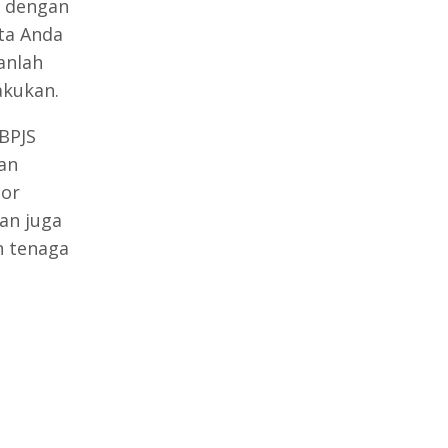
n dengan
ta Anda
anlah
akukan.
BPJS
an
tor
an juga
n tenaga