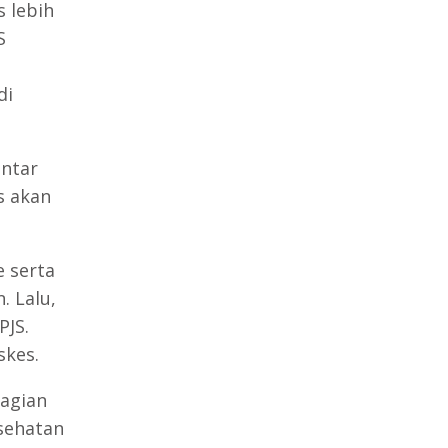
 lebih
S
di
antar
s akan
 serta
. Lalu,
PJS.
skes.
bagian
esehatan