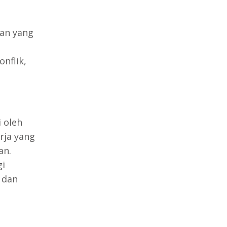
lan yang
nflik,
 oleh
rja yang
an.
gi
 dan