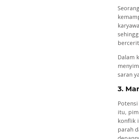
Seorang
kemamp
karyawa
sehingg
berceri
Dalam k
menyima
saran y
3. Ma
Potensi 
itu, pi
konflik 
parah d
depanny