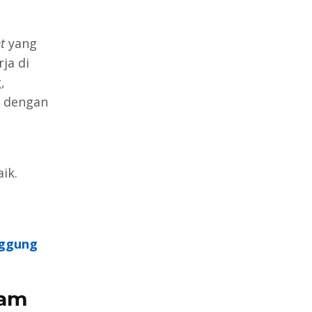
t
yang
ja di
,
i dengan
ik.
nggung
lam