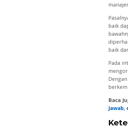
manajer
Pasaln
baik da
bawahny
diperha
baik da
Pada in
mengorg
Dengan 
berkemb
Baca Ju
Jawab,
Kete