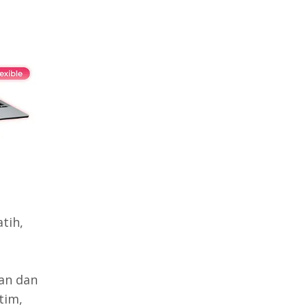
tih,
kan dan
tim,