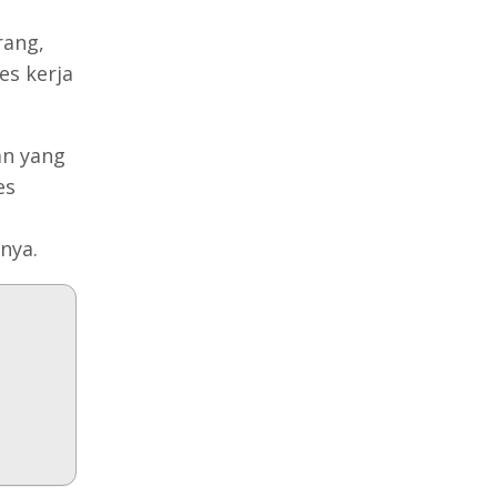
rang,
s kerja
an yang
es
nya.