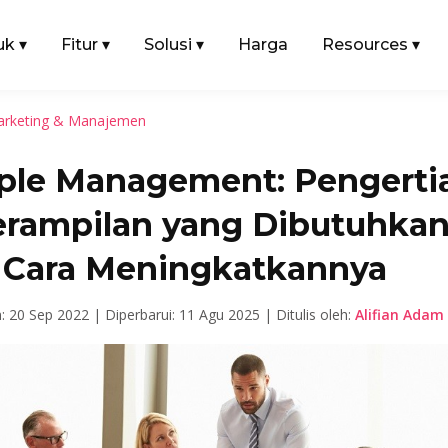
uk
▾
Fitur
▾
Solusi
▾
Harga
Resources
▾
rketing & Manajemen
ple Management: Pengerti
erampilan yang Dibutuhkan
 Cara Meningkatkannya
n: 20 Sep 2022 |
Diperbarui: 11 Agu 2025 |
Ditulis oleh:
Alifian Adam