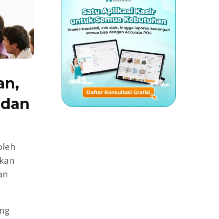
an,
 dan
oleh
hkan
an
ung