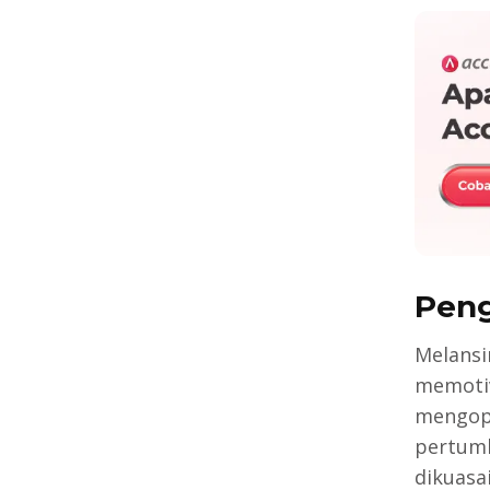
Peng
Melansi
memotiv
mengopt
pertumb
dikuasa