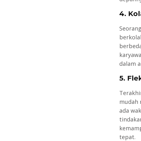
4. Ko
Seorang
berkola
berbeda
karyawa
dalam a
5. Fle
Terakhi
mudah m
ada wak
tindaka
kemampu
tepat.