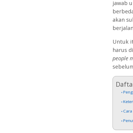
jawab u
berbeda
akan su
berjala
Untuk i
harus d
people 
sebelum
Daftar
Peng
Kete
Cara
Penu