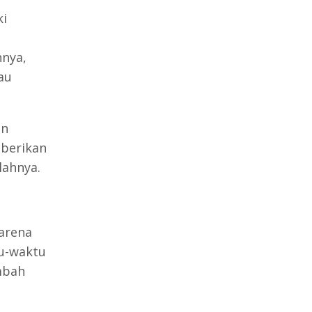
ki
nnya,
au
an
 berikan
lahnya.
Karena
tu-waktu
ambah