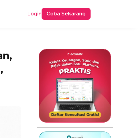
Login
Coba Sekarang
an,
,