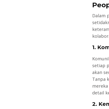
Peo
Dalam 
setidakn
keteram
kolabora
1. Ko
Komunik
setiap 
akan se
Tanpa k
mereka 
detail 
2. K