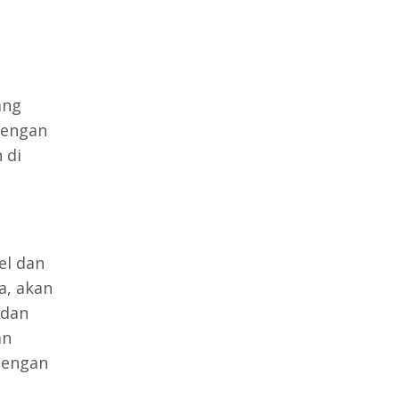
ang
dengan
 di
el dan
a, akan
 dan
an
dengan