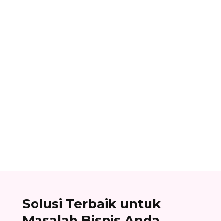
Alifian Adam
Assemble to order adalah strategi produksi
dengan menyiapkan komponen terlebih dahulu,
lalu baru dirakit setelah adanya pesanan.
Solusi Terbaik untuk
Masalah Bisnis Anda