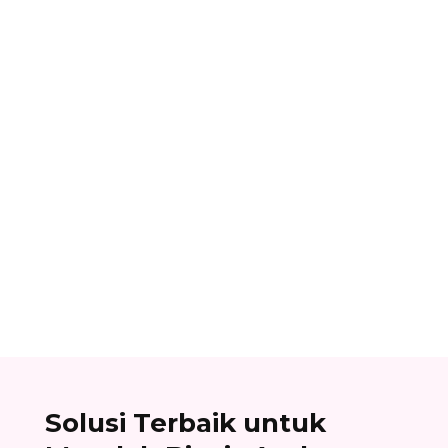
Dhamar Januaji
Aplikasi payroll adalah aplikasi yang dibuat
untuk mempermudah dan mempercepat proses
penggajian di perusahaan. Ini kelebihan dan
cara memilihnya.
Solusi Terbaik untuk