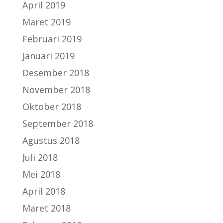
April 2019
Maret 2019
Februari 2019
Januari 2019
Desember 2018
November 2018
Oktober 2018
September 2018
Agustus 2018
Juli 2018
Mei 2018
April 2018
Maret 2018