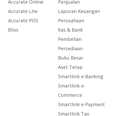
Accurate Online
Penjualan
Accurate Lite
Laporan Keuangan
Accurate POS
Perusahaan
Bliss
Kas & Bank
Pembelian
Persediaan
Buku Besar
Aset Tetap
Smartlink e-Banking
Smartlink e-
Commerce
Smartlink e-Payment
Smartlink Tax