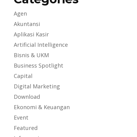
Agen
Akuntansi
Aplikasi Kasir
Artificial Intelligence
Bisnis & UKM
Business Spotlight
Capital
Digital Marketing
Download
Ekonomi & Keuangan
Event
Featured