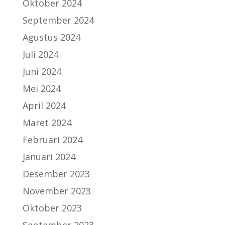
Oktober 2024
September 2024
Agustus 2024
Juli 2024
Juni 2024
Mei 2024
April 2024
Maret 2024
Februari 2024
Januari 2024
Desember 2023
November 2023
Oktober 2023