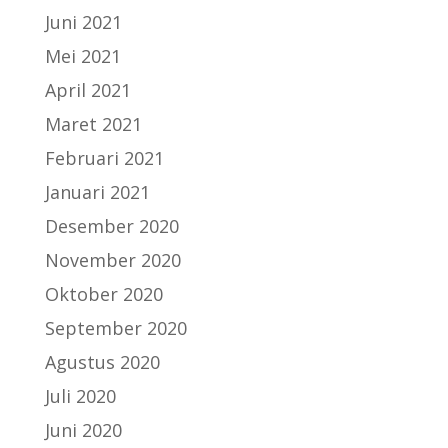
Juni 2021
Mei 2021
April 2021
Maret 2021
Februari 2021
Januari 2021
Desember 2020
November 2020
Oktober 2020
September 2020
Agustus 2020
Juli 2020
Juni 2020