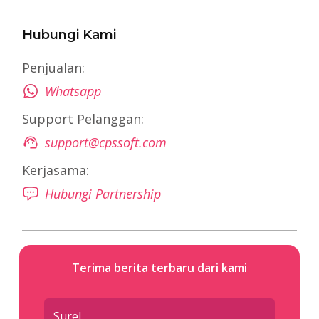
Hubungi Kami
Penjualan:
Whatsapp
Support Pelanggan:
support@cpssoft.com
Kerjasama:
Hubungi Partnership
Terima berita terbaru dari kami