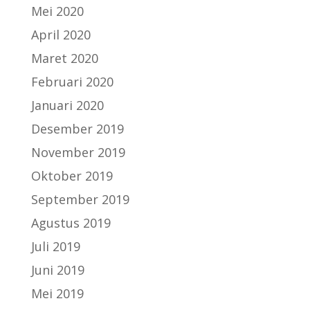
Mei 2020
April 2020
Maret 2020
Februari 2020
Januari 2020
Desember 2019
November 2019
Oktober 2019
September 2019
Agustus 2019
Juli 2019
Juni 2019
Mei 2019