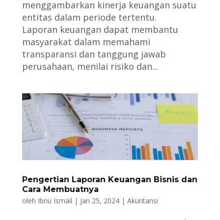
menggambarkan kinerja keuangan suatu
entitas dalam periode tertentu.
Laporan keuangan dapat membantu
masyarakat dalam memahami
transparansi dan tanggung jawab
perusahaan, menilai risiko dan...
Pengertian Laporan Keuangan Bisnis dan
Cara Membuatnya
oleh
Ibnu Ismail
|
Jan 25, 2024
|
Akuntansi