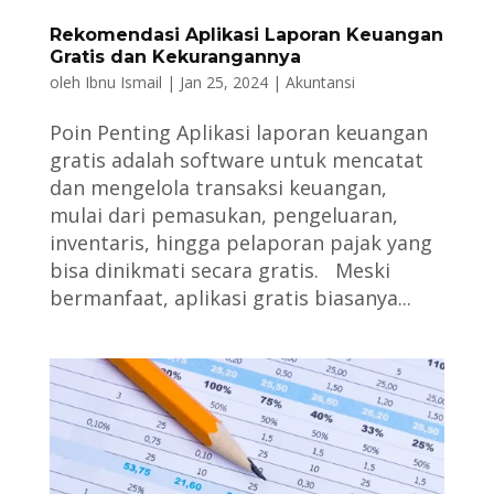
Rekomendasi Aplikasi Laporan Keuangan
Gratis dan Kekurangannya
oleh
Ibnu Ismail
|
Jan 25, 2024
|
Akuntansi
Poin Penting Aplikasi laporan keuangan
gratis adalah software untuk mencatat
dan mengelola transaksi keuangan,
mulai dari pemasukan, pengeluaran,
inventaris, hingga pelaporan pajak yang
bisa dinikmati secara gratis. Meski
bermanfaat, aplikasi gratis biasanya...