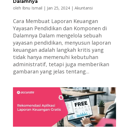
Dalamnya
oleh
Ibnu Ismail
|
Jan 25, 2024
|
Akuntansi
Cara Membuat Laporan Keuangan
Yayasan Pendidikan dan Komponen di
Dalamnya Dalam mengelola sebuah
yayasan pendidikan, menyusun laporan
keuangan adalah langkah kritis yang
tidak hanya memenuhi kebutuhan
administratif, tetapi juga memberikan
gambaran yang jelas tentang...