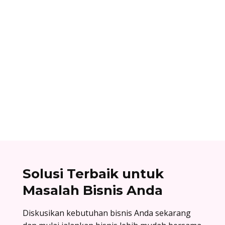
Ibnu Ismail
Cara berlangganan accurate online: buat akun
di accurate.id, aktivasi data usaha Anda, dan
nikmati kemudahan urus bisnis! Baca
selengkapnya!
Solusi Terbaik untuk
Masalah Bisnis Anda
Diskusikan kebutuhan bisnis Anda sekarang