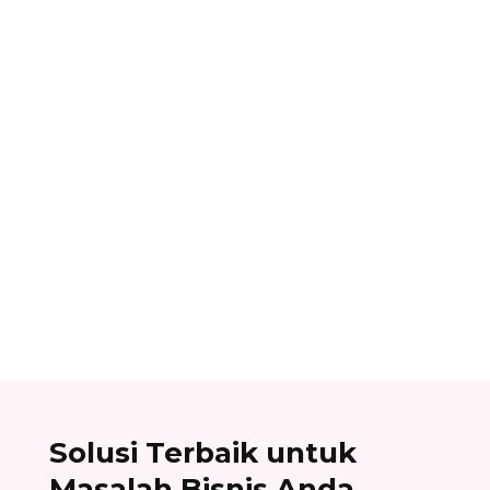
Ibnu Ismail
Cara berlangganan accurate online: buat akun
di accurate.id, aktivasi data usaha Anda, dan
nikmati kemudahan urus bisnis! Baca
selengkapnya!
Solusi Terbaik untuk
Masalah Bisnis Anda