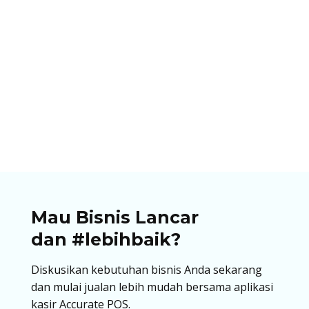
Ibnu Ismail
Pastikan bisnismu memliki opsi pembayaran
dengan QRIS. Temukan panduan lengkap, cara
cetak QRIS untuk berjualan di artikel ini!
Mau Bisnis Lancar
dan #lebihbaik?
Diskusikan kebutuhan bisnis Anda sekarang
dan mulai jualan lebih mudah bersama aplikasi
kasir Accurate POS.