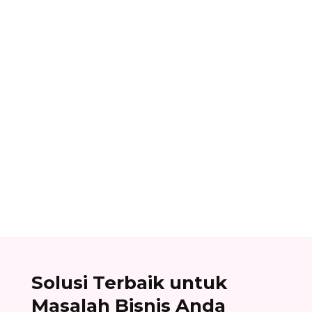
Ibnu Ismail
Nomor referensi bank adalah kode identitas
unik yang dimiliki setiap bank dan digunakan
dalam proses transfer antar bank. Baca list
lengkapnya di sini!
Solusi Terbaik untuk
Masalah Bisnis Anda