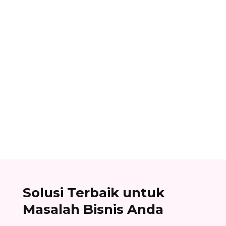
Ibnu Ismail
Nomor referensi bank adalah kode identitas
unik yang dimiliki setiap bank dan digunakan
dalam proses transfer antar bank. Baca list
lengkapnya di sini!
Solusi Terbaik untuk
Masalah Bisnis Anda