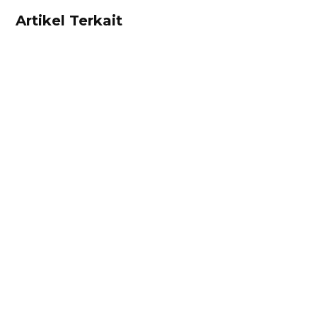
Artikel Terkait
Alifian Adam
Ketahui aturan pajak marketplace terbaru dari
persen yang dikenakan, marketplace yang
ditunjuk, hingga contoh surat pernyataan
omzet di sini!