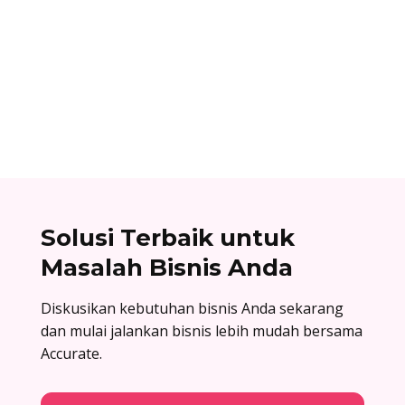
Ibnu Ismail
Nomor referensi bank adalah kode identitas
unik yang dimiliki setiap bank dan digunakan
dalam proses transfer antar bank. Baca list
lengkapnya di sini!
Solusi Terbaik untuk
Masalah Bisnis Anda
Diskusikan kebutuhan bisnis Anda sekarang
dan mulai jalankan bisnis lebih mudah bersama
Accurate.