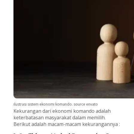
ilustrasi sistem ekonomi komando. source envato
Kekurangan dari ekonomi komando adalah
keterbatasan masyarakat dalam memilih.
Berikut adalah macam-macam kekurangannya :