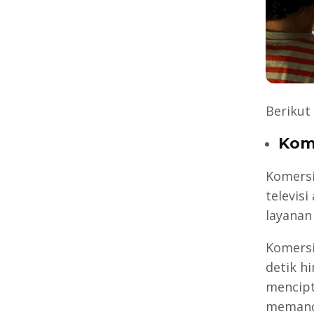
Berikut
Kom
Komersi
televis
layanan
Komersi
detik h
mencip
memanci