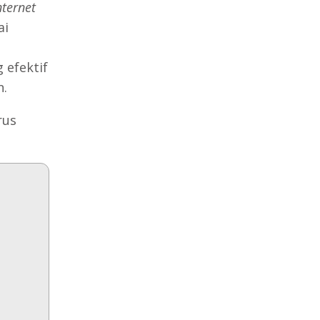
nternet
ai
 efektif
n.
rus