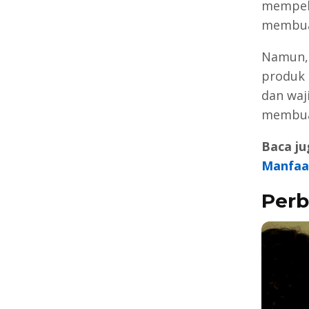
mempela
membua
Namun,
produk 
dan waj
membuat
Baca ju
Manfaa
Perb