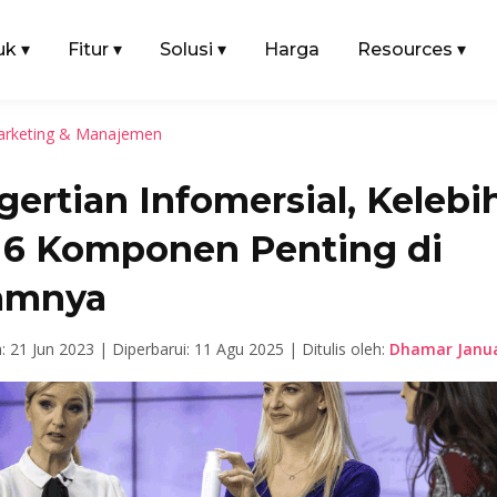
uk
▾
Fitur
▾
Solusi
▾
Harga
Resources
▾
rketing & Manajemen
ertian Infomersial, Kelebi
 6 Komponen Penting di
amnya
n: 21 Jun 2023 |
Diperbarui: 11 Agu 2025 |
Ditulis oleh:
Dhamar Janua