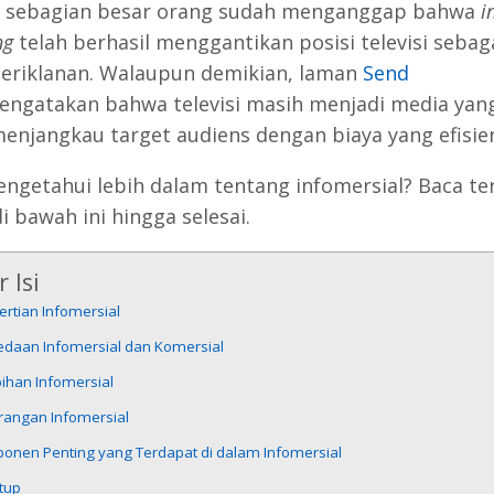
i, sebagian besar orang sudah menganggap bahwa
i
ng
telah berhasil menggantikan posisi televisi sebag
eriklanan. Walaupun demikian, laman
Send
ngatakan bahwa televisi masih menjadi media yang
enjangkau target audiens dengan biaya yang efisie
engetahui lebih dalam tentang infomersial? Baca te
di bawah ini hingga selesai.
 Isi
rtian Infomersial
edaan Infomersial dan Komersial
ihan Infomersial
rangan Infomersial
onen Penting yang Terdapat di dalam Infomersial
tup