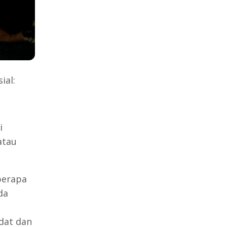
ial:
i
atau
berapa
da
dat dan