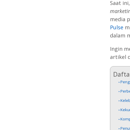
Saat in
marketi
media p
Pulse
me
dalam m
Ingin m
artikel 
Daftar
Penge
Perb
Keleb
Keku
Komp
Penu