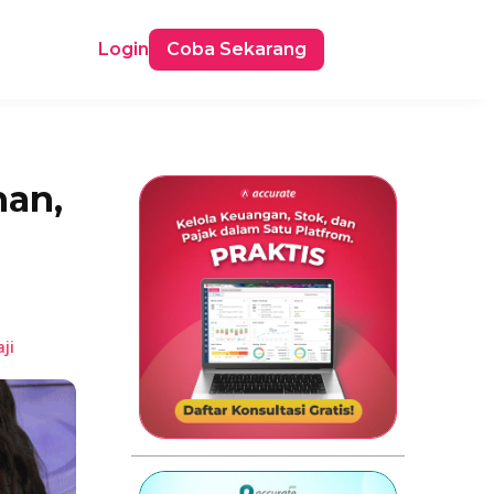
Login
Coba Sekarang
han,
ji