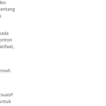
deo
tentang
u
ipada
nonton
anfaat,
lmiah
rsuasif
untuk