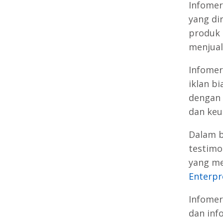
Infomer
yang di
produk 
menjual
Infomers
iklan b
dengan 
dan keu
Dalam b
testimo
yang me
Enterpr
Infomers
dan inf