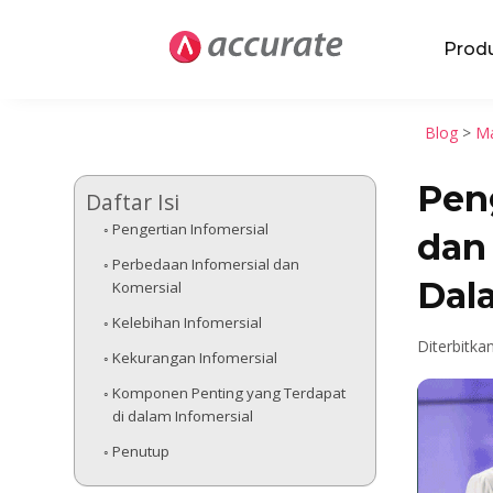
Prod
Blog
>
Ma
Peng
Daftar Isi
Pengertian Infomersial
dan
Perbedaan Infomersial dan
Dal
Komersial
Kelebihan Infomersial
Diterbitka
Kekurangan Infomersial
Komponen Penting yang Terdapat
di dalam Infomersial
Penutup