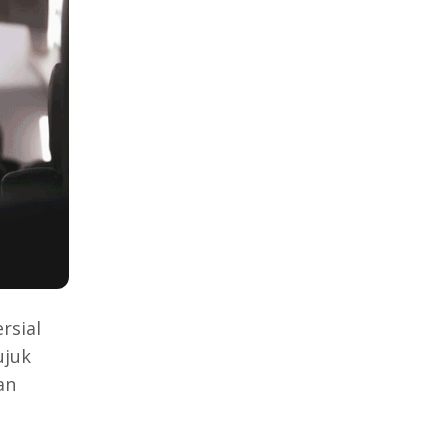
rsial
ujuk
an