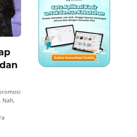
kap
 dan
 promosi
. Nah,
ra