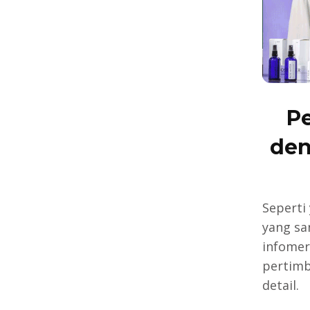
Pe
den
Seperti
yang sa
infomers
pertimb
detail.