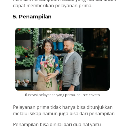
dapat memberikan pelayanan prima.
5. Penampilan
ilustrasi pelayanan yang prima. source envato
Pelayanan prima tidak hanya bisa ditunjukkan
melalui sikap namun juga bisa dari penampilan.
Penampilan bisa dinilai dari dua hal yaitu