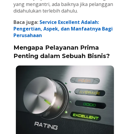
yang mengantri, ada baiknya jika pelanggan
didahulukan terlebih dahulu.
Baca juga:
Service Excellent Adalah:
Pengertian, Aspek, dan Manfaatnya Bagi
Perusahaan
Mengapa Pelayanan Prima
Penting dalam Sebuah Bisnis?