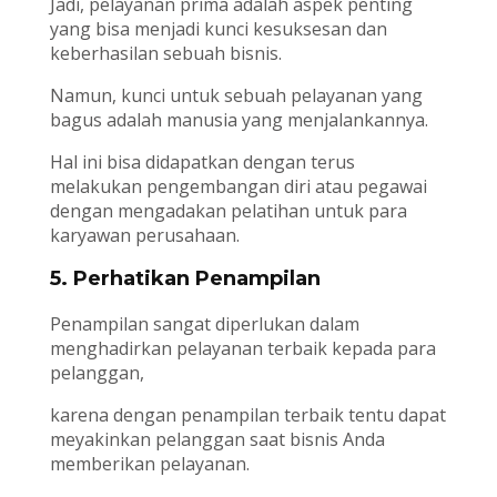
Jadi, pelayanan prima adalah aspek penting
yang bisa menjadi kunci kesuksesan dan
keberhasilan sebuah bisnis.
Namun, kunci untuk sebuah pelayanan yang
bagus adalah manusia yang menjalankannya.
Hal ini bisa didapatkan dengan terus
melakukan pengembangan diri atau pegawai
dengan mengadakan pelatihan untuk para
karyawan perusahaan.
5. Perhatikan Penampilan
Penampilan sangat diperlukan dalam
menghadirkan pelayanan terbaik kepada para
pelanggan,
karena dengan penampilan terbaik tentu dapat
meyakinkan pelanggan saat bisnis Anda
memberikan pelayanan.