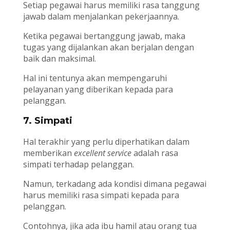
Setiap pegawai harus memiliki rasa tanggung
jawab dalam menjalankan pekerjaannya.
Ketika pegawai bertanggung jawab, maka
tugas yang dijalankan akan berjalan dengan
baik dan maksimal.
Hal ini tentunya akan mempengaruhi
pelayanan yang diberikan kepada para
pelanggan.
7. Simpati
Hal terakhir yang perlu diperhatikan dalam
memberikan
excellent service
adalah rasa
simpati terhadap pelanggan.
Namun, terkadang ada kondisi dimana pegawai
harus memiliki rasa simpati kepada para
pelanggan.
Contohnya, jika ada ibu hamil atau orang tua