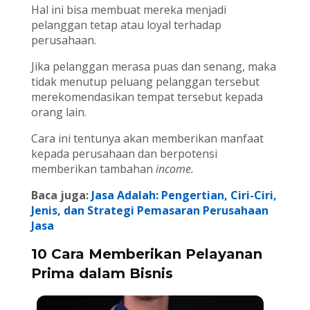
Hal ini bisa membuat mereka menjadi
pelanggan tetap atau loyal terhadap
perusahaan.
Jika pelanggan merasa puas dan senang, maka
tidak menutup peluang pelanggan tersebut
merekomendasikan tempat tersebut kepada
orang lain.
Cara ini tentunya akan memberikan manfaat
kepada perusahaan dan berpotensi
memberikan tambahan
income.
Baca juga:
Jasa Adalah: Pengertian, Ciri-Ciri,
Jenis, dan Strategi Pemasaran Perusahaan
Jasa
10 Cara Memberikan Pelayanan
Prima dalam Bisnis