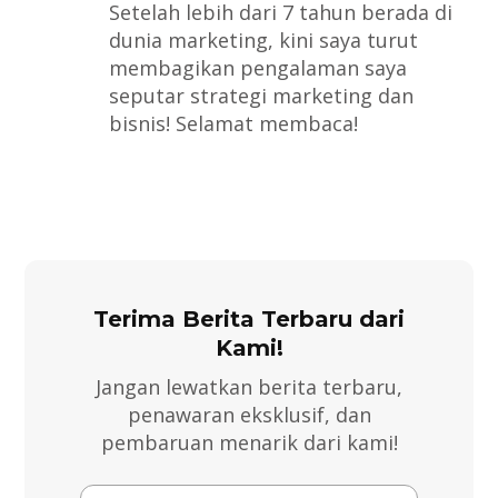
Setelah lebih dari 7 tahun berada di
dunia marketing, kini saya turut
membagikan pengalaman saya
seputar strategi marketing dan
bisnis! Selamat membaca!
Terima Berita Terbaru dari
Kami!
Jangan lewatkan berita terbaru,
penawaran eksklusif, dan
pembaruan menarik dari kami!