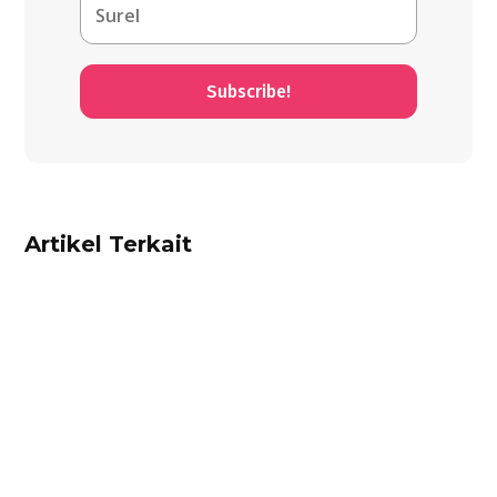
Subscribe!
Artikel Terkait