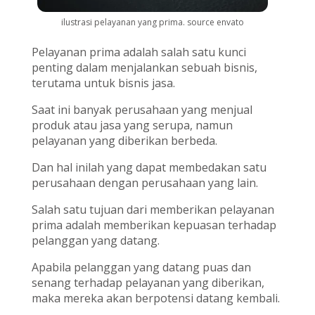
ilustrasi pelayanan yang prima. source envato
Pelayanan prima adalah salah satu kunci
penting dalam menjalankan sebuah bisnis,
terutama untuk bisnis jasa.
Saat ini banyak perusahaan yang menjual
produk atau jasa yang serupa, namun
pelayanan yang diberikan berbeda.
Dan hal inilah yang dapat membedakan satu
perusahaan dengan perusahaan yang lain.
Salah satu tujuan dari memberikan pelayanan
prima adalah memberikan kepuasan terhadap
pelanggan yang datang.
Apabila pelanggan yang datang puas dan
senang terhadap pelayanan yang diberikan,
maka mereka akan berpotensi datang kembali.