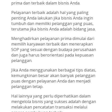
prima dan terbaik dalam bisnis Anda.
Pelayanan terbaik adalah hal yang paling
penting Anda lakukan jika bisnis Anda ingin
tumbuh dan memiliki pelanggan yang puas,
terutama jika bisnis Anda adalah bidang jasa.
Menghadirkan pelayanan prima dimulai dari
memilih karyawan terbaik dan menerapkan
SOP yang sesuai dengan budaya perusahaan
dan juga harus berorientasi pada kepuasan
pelanggan.
Jika Anda menggunakan berbagai tips diatas,
kemungkinan besar akan banyak pelanggan
puas dengan pelayanan Anda dan menjadi
pelanggan tetap.
Hal lainnya yang perlu diperhatikan dalam
mengelola bisnis yang sukses adalah dengan
melakukan pencatatan transaksi melalui