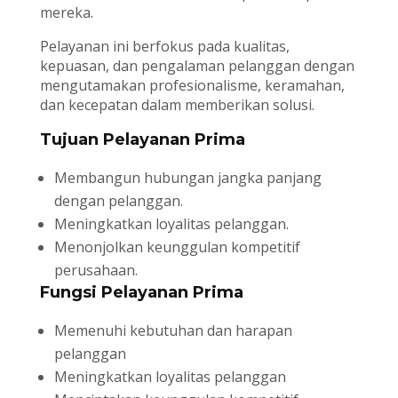
mereka.
Pelayanan ini berfokus pada kualitas,
kepuasan, dan pengalaman pelanggan dengan
mengutamakan profesionalisme, keramahan,
dan kecepatan dalam memberikan solusi.
Tujuan Pelayanan Prima
Membangun hubungan jangka panjang
dengan pelanggan.
Meningkatkan loyalitas pelanggan.
Menonjolkan keunggulan kompetitif
perusahaan.
Fungsi Pelayanan Prima
Memenuhi kebutuhan dan harapan
pelanggan
Meningkatkan loyalitas pelanggan