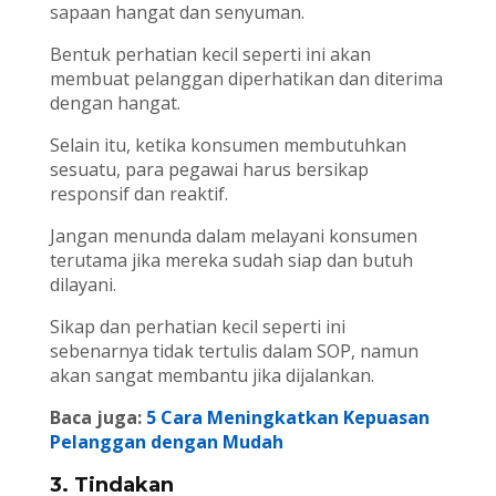
sapaan hangat dan senyuman.
Bentuk perhatian kecil seperti ini akan
membuat pelanggan diperhatikan dan diterima
dengan hangat.
Selain itu, ketika konsumen membutuhkan
sesuatu, para pegawai harus bersikap
responsif dan reaktif.
Jangan menunda dalam melayani konsumen
terutama jika mereka sudah siap dan butuh
dilayani.
Sikap dan perhatian kecil seperti ini
sebenarnya tidak tertulis dalam SOP, namun
akan sangat membantu jika dijalankan.
Baca juga:
5 Cara Meningkatkan Kepuasan
Pelanggan dengan Mudah
3. Tindakan