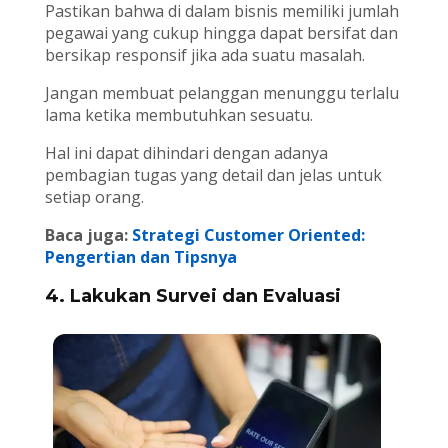
Pastikan bahwa di dalam bisnis memiliki jumlah
pegawai yang cukup hingga dapat bersifat dan
bersikap responsif jika ada suatu masalah.
Jangan membuat pelanggan menunggu terlalu
lama ketika membutuhkan sesuatu.
Hal ini dapat dihindari dengan adanya
pembagian tugas yang detail dan jelas untuk
setiap orang.
Baca juga:
Strategi Customer Oriented:
Pengertian dan Tipsnya
4. Lakukan Survei dan Evaluasi