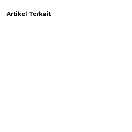
Artikel Terkait
Dhamar Januaji
Surat perjanjian jual beli adalah dokumen
berisikan kesepakatan hukum antara penjual
dan pembeli. Cek contoh surat perjanjian jual
beli di sini!