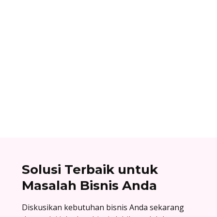
Ibnu Ismail
Cara berlangganan accurate online: buat akun
di accurate.id, aktivasi data usaha Anda, dan
nikmati kemudahan urus bisnis! Baca
selengkapnya!
Solusi Terbaik untuk
Masalah Bisnis Anda
Diskusikan kebutuhan bisnis Anda sekarang