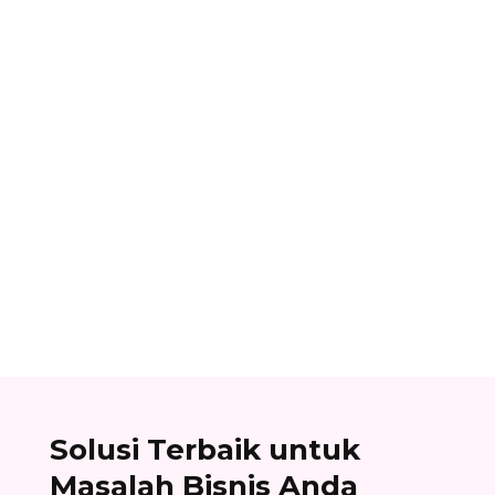
Dhamar Januaji
Surat balasan penawaran adalah surat resmi
yang dikirim oleh perusahaan sebagai jawaban
atas surat penawaran. Cek contoh surat balasan
penawaran di sini!
Solusi Terbaik untuk
Masalah Bisnis Anda