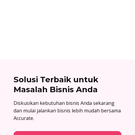
Ibnu Ismail
Nomor referensi bank adalah kode identitas
unik yang dimiliki setiap bank dan digunakan
dalam proses transfer antar bank. Baca list
lengkapnya di sini!
Solusi Terbaik untuk
Masalah Bisnis Anda
Diskusikan kebutuhan bisnis Anda sekarang
dan mulai jalankan bisnis lebih mudah bersama
Accurate.