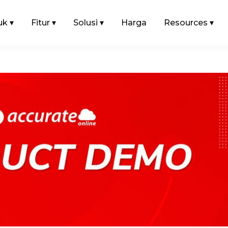
uk
▾
Fitur
▾
Solusi
▾
Harga
Resources
▾