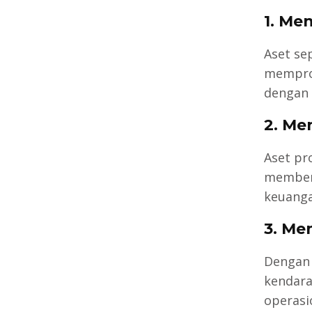
1. Me
Aset se
memprod
dengan e
2. Me
Aset pr
memberi
keuanga
3. Me
Dengan 
kendara
operasi