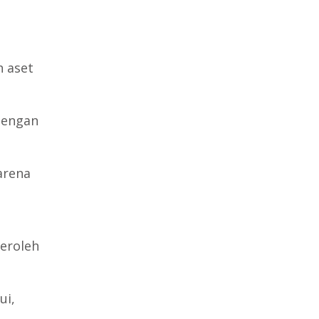
h aset
dengan
arena
eroleh
ui,