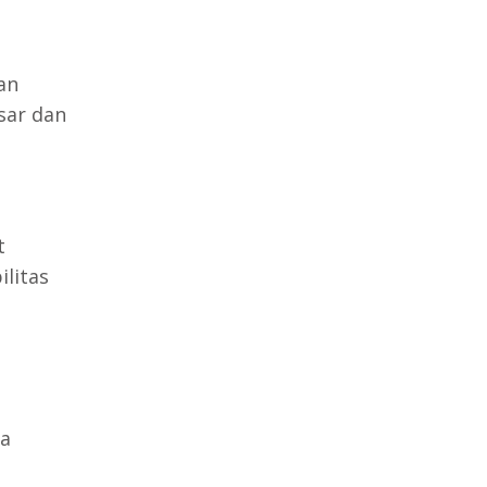
an
sar dan
t
litas
ya