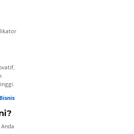
ikator
vatif,
n
inggi.
Bisnis
ni?
s Anda