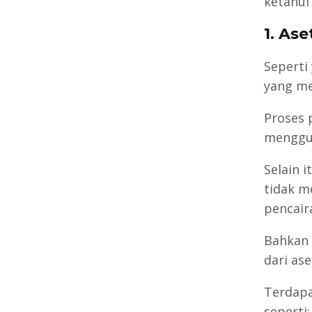
ketahui
1. As
Seperti
yang me
Proses 
menggun
Selain 
tidak m
pencair
Bahkan 
dari ase
Terdapa
seperti: