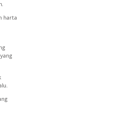
n.
n harta
ng
 yang
k
lu.
ang