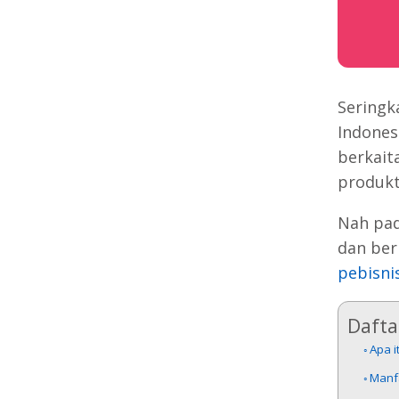
Seringk
Indones
berkait
produkt
Nah pad
dan ber
pebisni
Daftar
Apa i
Manf