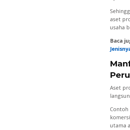
Sehingg
aset pr
usaha b
Baca ju
Jenisny
Manf
Peru
Aset pr
langsun
Contoh 
komersi
utama a