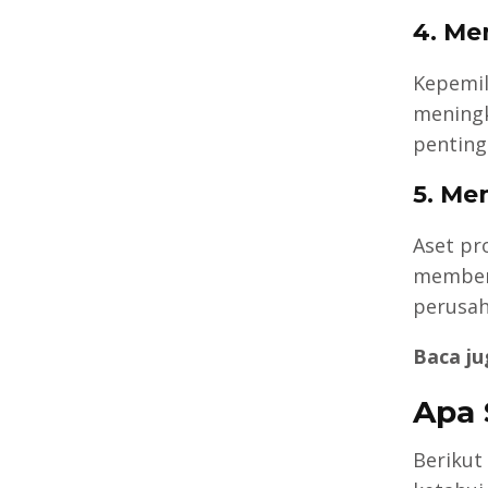
4. Me
Kepemil
meningk
penting
5. Me
Aset pro
member
perusah
Baca ju
Apa 
Berikut