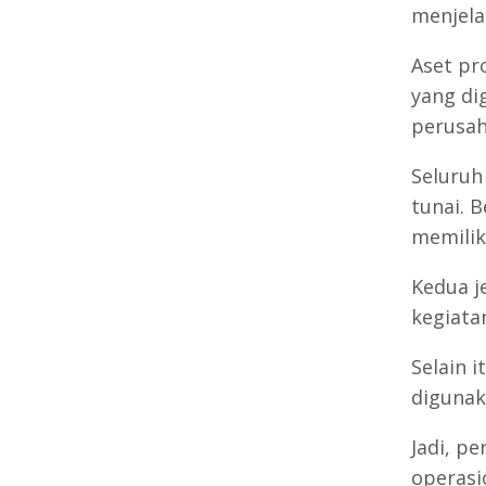
menjela
Aset pr
yang di
perusah
Seluruh
tunai. 
memiliki
Kedua j
kegiata
Selain 
digunak
Jadi, p
operasi