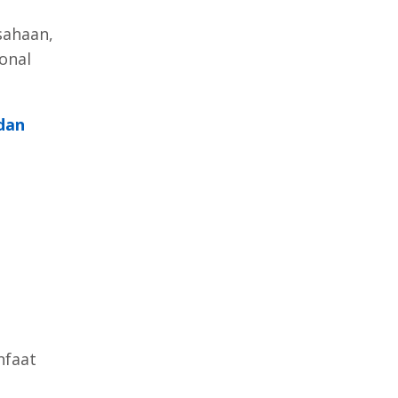
sahaan,
onal
dan
nfaat