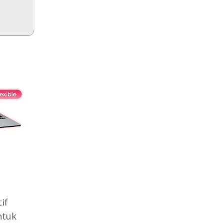
if
ntuk