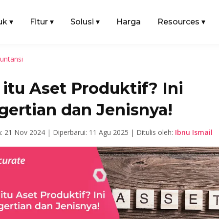
uk
▾
Fitur
▾
Solusi
▾
Harga
Resources
▾
untansi
itu Aset Produktif? Ini
gertian dan Jenisnya!
n: 21 Nov 2024 |
Diperbarui: 11 Agu 2025 |
Ditulis oleh:
Ibnu Ismail