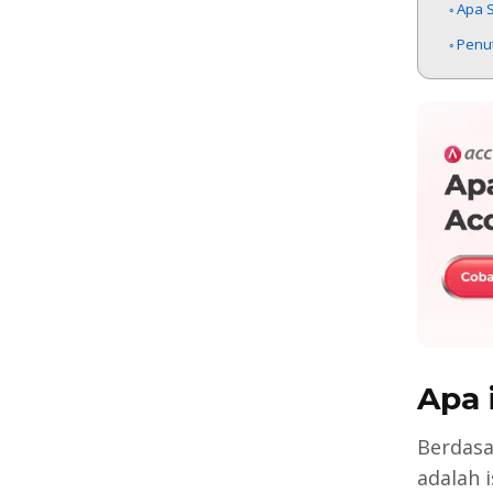
Apa S
Penu
Apa 
Berdas
adalah 