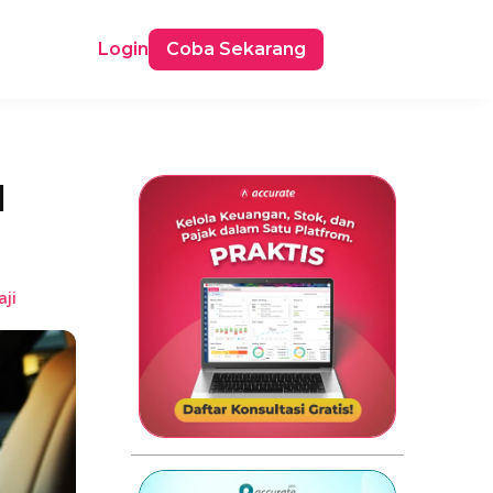
Login
Coba Sekarang
l
ji