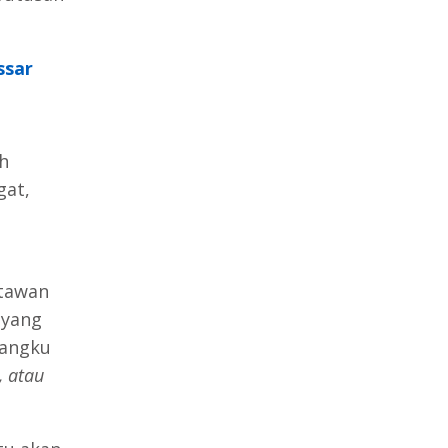
ssar
h
gat,
atawan
 yang
bangku
 atau