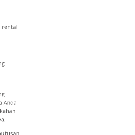
 rental
ng
ng
ka Anda
ikahan
a.
putusan