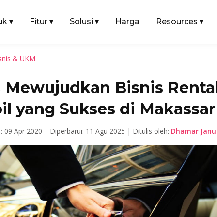
uk
▾
Fitur
▾
Solusi
▾
Harga
Resources
▾
snis & UKM
s Mewujudkan Bisnis Renta
il yang Sukses di Makassar
n: 09 Apr 2020 |
Diperbarui: 11 Agu 2025 |
Ditulis oleh:
Dhamar Janua