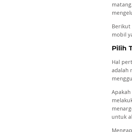
matang.
mengelu
Berikut
mobil y
Pilih
Hal per
adalah 
menggun
Apakah 
melakuk
menarge
untuk a
Mengapa