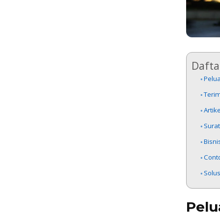
Daftar
Pelua
Teri
Artik
Surat
Bisni
Conto
Solus
Pelu