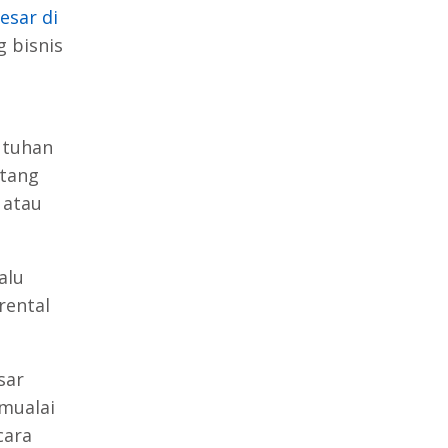
esar di
g bisnis
utuhan
atang
 atau
alu
rental
sar
mualai
cara