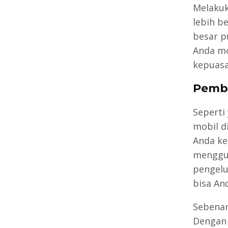
Melakuk
lebih b
besar p
Anda mo
kepuasa
Pembe
Seperti
mobil d
Anda ke
menggun
pengelu
bisa An
Sebenar
Dengan 