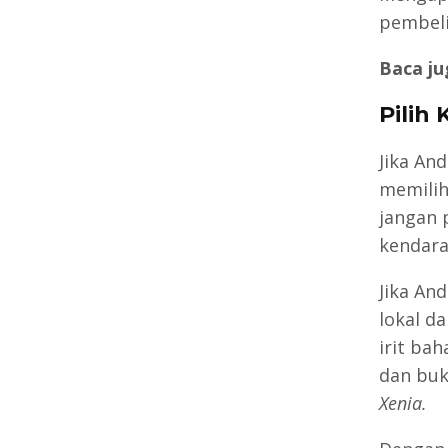
pembeli
Baca ju
Pilih
Jika An
memilih
jangan 
kendara
Jika An
lokal d
irit ba
dan buk
Xenia.