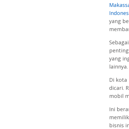
Makassa
Indones
yang be
membang
Sebagai
penting
yang in
lainnya.
Di kota
dicari.
mobil m
Ini ber
memilik
bisnis 