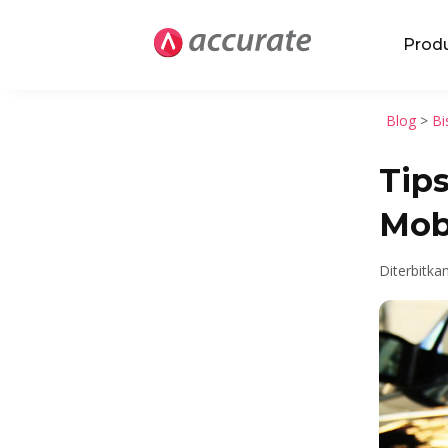
Prod
Blog
>
Bi
Tip
Mob
Diterbitka