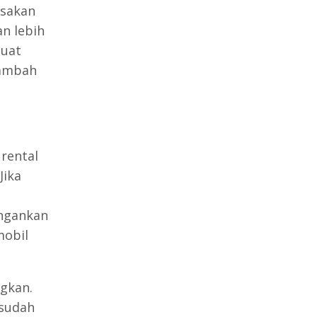
usakan
n lebih
buat
nambah
 rental
Jika
ngankan
mobil
gkan.
 sudah