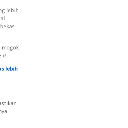
ng lebih
al
 bekas
l mogok
li?
s lebih
astikan
nya