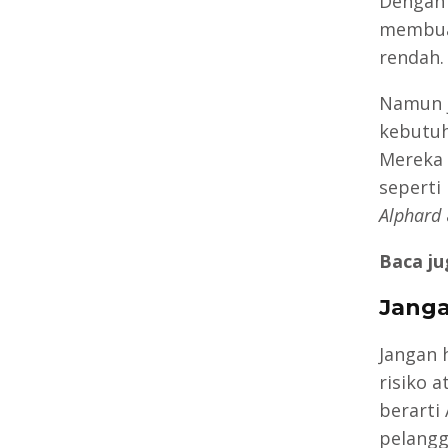
Dengan 
membuat
rendah.
Namun j
kebutuh
Mereka
seperti
Alphard
Baca ju
Janga
Jangan 
risiko 
berarti
pelangg