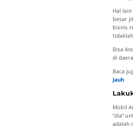
Hal lai
besar j
bisnis 
tidakla
Bisa An
di daer
Baca jug
Jauh
Lakuk
Mobil A
“dia” u
adalah 