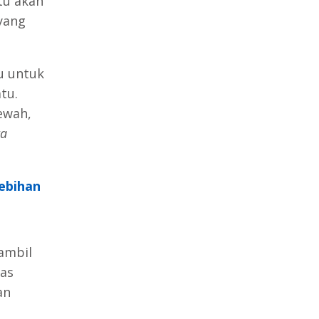
tu akan
yang
u untuk
tu.
ewah,
ta
lebihan
ambil
kas
an