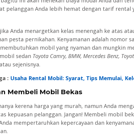
bagitu ini akan menekan biaya modal Anda dan ten
 pelanggan Anda lebih hemat dengan tarif rental 
ika Anda menargetkan kelas menengah ke atas ata
an pesta pernikahan. Kenyamanan adalah nomor sa
 membutuhkan mobil yang nyaman dan mungkin m
 mobil sedan
Toyota Camry, BMW, Mercedes Benz, Toyo
atau sejenisnya.
ga :
Usaha Rental Mobil: Syarat, Tips Memulai, Ke
n Membeli Mobil Bekas
hanya kerena harga yang murah, namun Anda meng
atas kepuasan pelanggan. Jangan! Membeli mobil be
 Anda mempertaruhkan kepercayaan dan kenyaman
an.