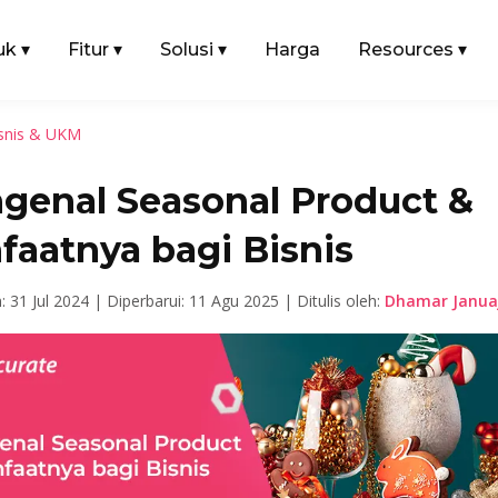
uk
▾
Fitur
▾
Solusi
▾
Harga
Resources
▾
snis & UKM
genal Seasonal Product &
faatnya bagi Bisnis
n: 31 Jul 2024 |
Diperbarui: 11 Agu 2025 |
Ditulis oleh:
Dhamar Januaj