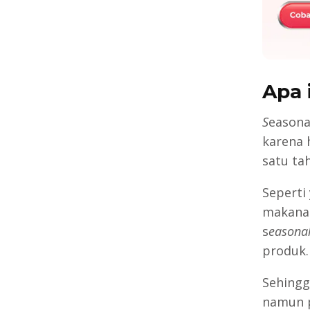
Apa 
S
easona
karena 
satu ta
Seperti
makanan
s
easonal
produk.
Sehingg
namun p