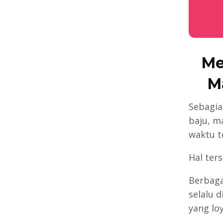
Me
M
Sebagia
baju, m
waktu t
Hal ter
Berbaga
selalu 
yang lo