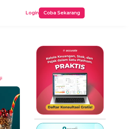
Login
Coba Sekarang
i