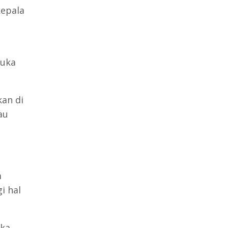
kepala
buka
an di
au
m
i hal
ka,