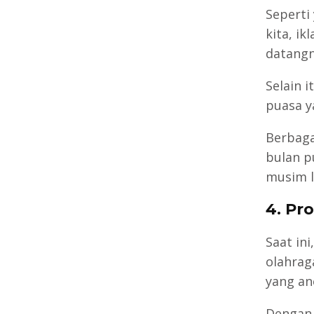
Seperti
kita, i
datangn
Selain 
puasa y
Berbaga
bulan p
musim l
4. Pr
Saat in
olahraga
yang an
Dengan