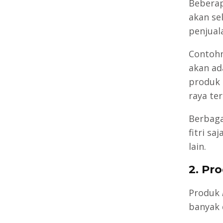
Beberapa
akan se
penjual
Contohny
akan ad
produk 
raya te
Berbaga
fitri s
lain.
2. Pr
Produk
banyak 