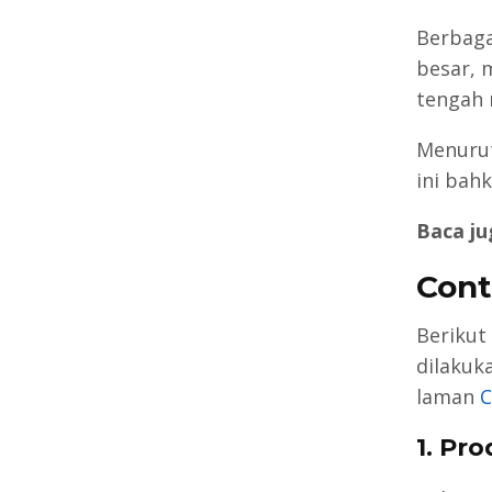
Berbaga
besar, 
tengah 
Menuru
ini ba
Baca ju
Cont
Berikut
dilakuk
laman
C
1. Pr