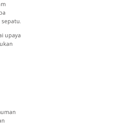
am
pa
 sepatu.
ai upaya
kukan
inuman
an