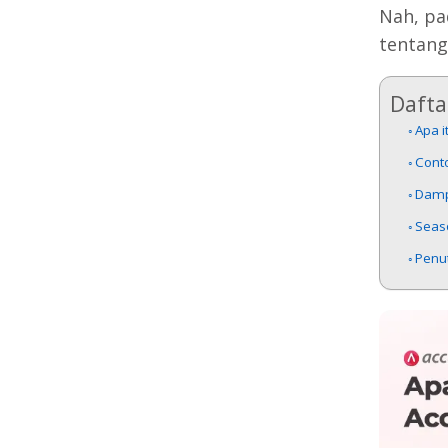
Nah, pa
tentang
Daftar
Apa i
Cont
Damp
Seas
Penu