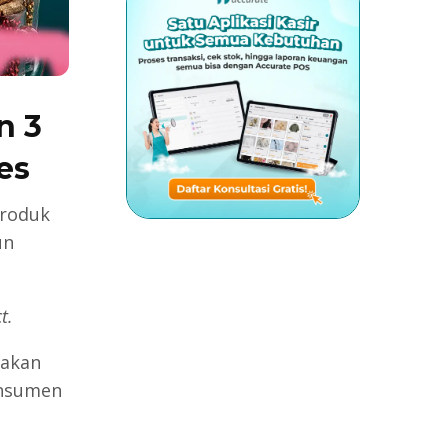
n 3
es
produk
un
t.
 akan
onsumen