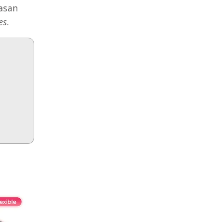
asan
es
.