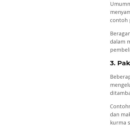
Umumnya
menyamb
contoh 
Beragam
dalam m
pembeli
3. Pak
Beberap
mengelu
ditamba
Contohn
dan mak
kurma s