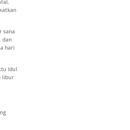
tal,
gkatkan
r sana
, dan
a hari
tu Idul
 libur
ng