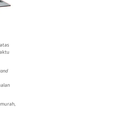
atas
aktu
rand
ualan
 murah,