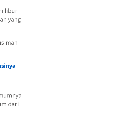
i libur
ran yang
usiman
asinya
umumnya
um dari