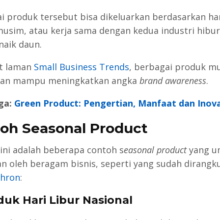
i produk tersebut bisa dikeluarkan berdasarkan har
musim, atau kerja sama dengan kedua industri hibu
naik daun.
t laman
Small Business Trends
, berbagai produk m
hkan mampu meningkatkan angka
brand awareness
.
ga:
Green Product: Pengertian, Manfaat dan Inov
oh Seasonal Product
 ini adalah beberapa contoh s
easonal product
yang 
an oleh beragam bisnis, seperti yang sudah dirangk
hron
:
oduk Hari Libur Nasional