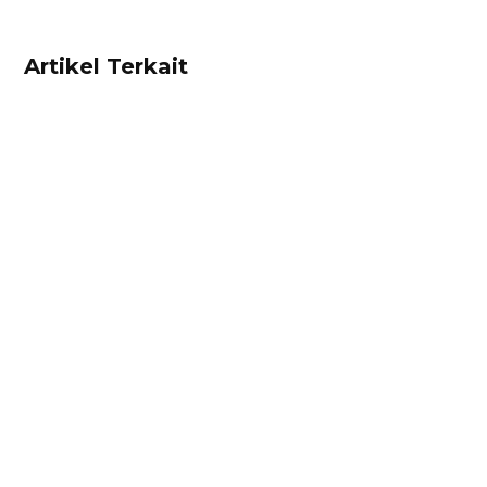
Artikel Terkait
Dhamar Januaji
Surat perjanjian jual beli adalah dokumen
berisikan kesepakatan hukum antara penjual
dan pembeli. Cek contoh surat perjanjian jual